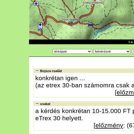
t u 
Bojsza család
konkrétan igen ...
(az etrex 30-ban számomra csak a
[
előz
usakal
a kérdés konkrétan 10-15.000 FT p
eTrex 30 helyett.
[
előzmény
: (