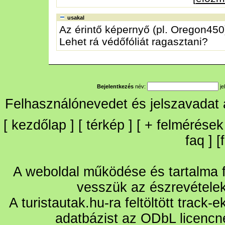
usakal
Az érintő képernyő (pl. Oregon450) 
Lehet rá védőfóliát ragasztani?
Bejelentkezés
név:
je
Felhasználónevedet és jelszavadat
[
kezdőlap
] [
térkép
] [
+
felmérések
faq
] [
A weboldal működése és tartalma fo
vesszük az észrevétele
A turistautak.hu-ra feltöltött track-
adatbázist az ODbL licencn