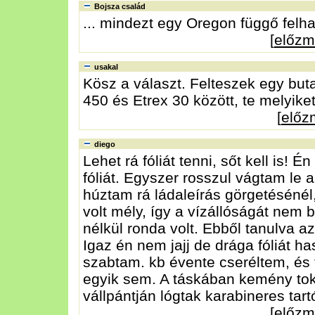
Bojsza család
... mindezt egy Oregon függő felha
[
előz
usakal
Kösz a választ. Felteszek egy but
450 és Etrex 30 között, te melyike
[
előz
diego
Lehet rá fóliát tenni, sőt kell is
fóliát. Egyszer rosszul vágtam le
húztam rá ládaleírás görgetéséné
volt mély, így a vízállóságát nem 
nélkül ronda volt. Ebből tanulva az
Igaz én nem jajj de drága fóliát 
szabtam. kb évente cseréltem, és t
egyik sem. A táskában kemény tok
vállpántján lógtak karabineres tart
[
előz