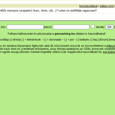
hozzászólásai
|
válasz erre
450) mennyire strapabíró (karc, törés, stb...)? Lehet rá védőfóliát ragasztani?
név:
jelszó:
tárolás
[
Felhasználónevedet és jelszavadat a
geocaching.hu
oldalon is használhatod!
ezdőlap
] [
térkép
] [
+
felmérések
~
] [
+
útvonalak
~
] [
+
poi
~
] [
belépés
] [
faq
] [
fórum
]
[
emai
 és tartalma folyamatos fejlesztés alatt áll, köszönettel vesszük az észrevételeket a
fejlesz
ltött track-eket és a letölthető térképeket, azaz térképi adatbázist az ODbL licencnek megfele
n egyéb anyag előzetes írásbeli engedély nélkül csak magáncélra használható fel.
jogi tudni