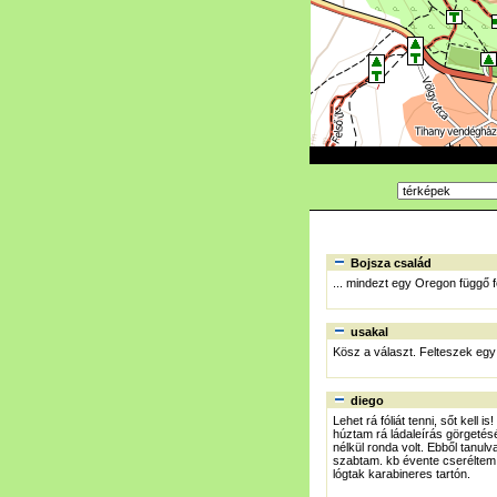
Bojsza család
... mindezt egy Oregon függő f
usakal
Kösz a választ. Felteszek egy 
diego
Lehet rá fóliát tenni, sőt kel
húztam rá ládaleírás görgetésé
nélkül ronda volt. Ebből tanul
szabtam. kb évente cseréltem,
lógtak karabineres tartón.