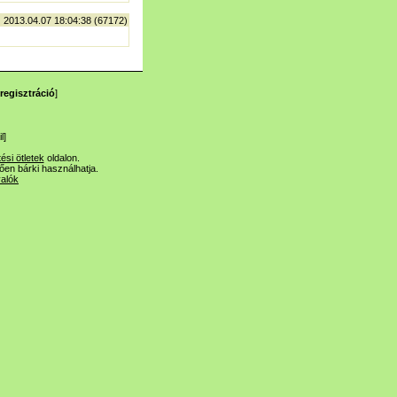
| 2013.04.07 18:04:38 (67172)
regisztráció
]
l
]
tési ötletek
oldalon.
lően bárki használhatja.
valók