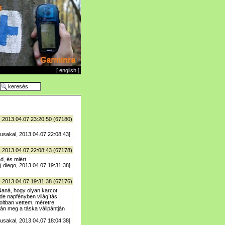
[
english
]
| 2013.04.07 23:20:50 (67180)
 usakal, 2013.04.07 22:08:43]
| 2013.04.07 22:08:43 (67178)
d, és miért.
) diego, 2013.04.07 19:31:38]
| 2013.04.07 19:31:38 (67176)
 Naná, hogy olyan karcot
 de napfényben világítás
boltban vettem, méretre
án meg a táska vállpántján
 usakal, 2013.04.07 18:04:38]