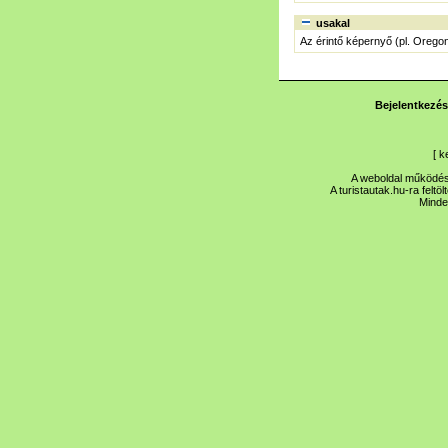
usakal
Az érintő képernyő (pl. Oregon
Bejelentkezés
[
k
A weboldal működése
A turistautak.hu-ra feltö
Minde