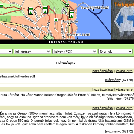
t u r i s t a u t a k . h u
Előzmények
hozzászólásai
|
válasz erre
elhasználótól kérdezed!!
[
előzmény
: (67178)
hozzászólásai
|
válasz erre
buta kérdést. Ha választanod kellene Oregon 450 és Etrex 30 között, te melyiket választaná
[
előzmény
: (67176
hozzászólásai
|
válasz erre
l is! Én anno az Oregon 300-on nem használtam fóliát. Egyszer rosszul vágtam le a körmömet.
nél, hogy az csak na. Igaz szerencsére nem volt mély, így a vízállóságát nem befolyásolta,
va az Oregon 550 már 0. perctől fóliás volt. Igaz én nem jajj de drága fóliát használtam. GSM 
 és tök jó volt. Igaz soha nem ejtettem le egyik sem. A táskában kemény tokban hordtam, túr
[
előzmény
: (67172)