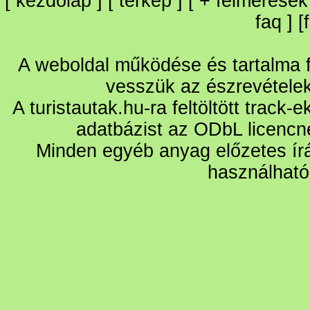
[
kezdőlap
] [
térkép
] [
+
felmérések
faq
] [
A weboldal működése és tartalma fo
vesszük az észrevétele
A turistautak.hu-ra feltöltött track-
adatbázist az ODbL licencn
Minden egyéb anyag előzetes írá
használható