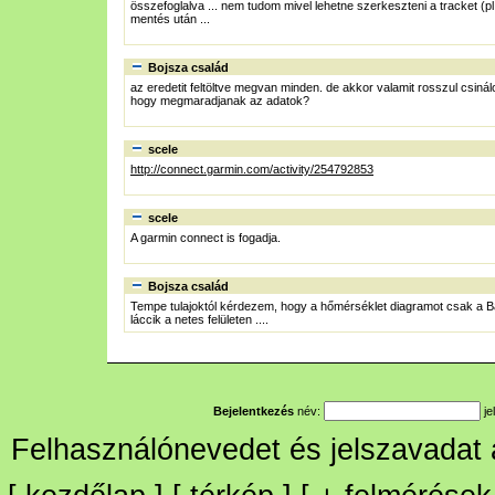
összefoglalva ... nem tudom mivel lehetne szerkeszteni a tracket (p
mentés után ...
Bojsza család
az eredetit feltöltve megvan minden. de akkor valamit rosszul csi
hogy megmaradjanak az adatok?
scele
http://connect.garmin.com/activity/254792853
scele
A garmin connect is fogadja.
Bojsza család
Tempe tulajoktól kérdezem, hogy a hőmérséklet diagramot csak a 
láccik a netes felületen ....
Bejelentkezés
név:
je
Felhasználónevedet és jelszavadat