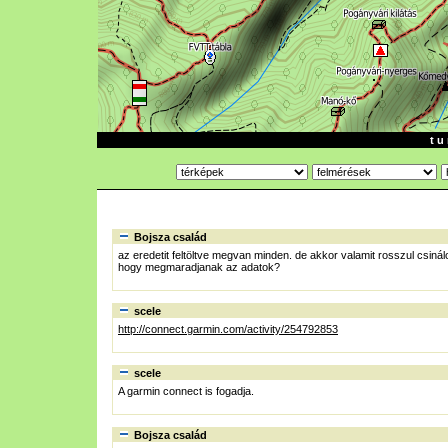
t u 
Bojsza család
az eredetit feltöltve megvan minden. de akkor valamit rosszul csi
hogy megmaradjanak az adatok?
scele
http://connect.garmin.com/activity/254792853
scele
A garmin connect is fogadja.
Bojsza család