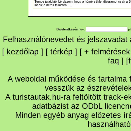
Tempe tulajoktól kérdezem, hogy a hőmérséklet diagramot csak a 
láccik a netes felületen ....
Bejelentkezés
név:
je
Felhasználónevedet és jelszavadat
[
kezdőlap
] [
térkép
] [
+
felmérések
faq
] [
A weboldal működése és tartalma fo
vesszük az észrevétele
A turistautak.hu-ra feltöltött track-
adatbázist az ODbL licencn
Minden egyéb anyag előzetes írá
használható