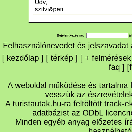
Üdv,
szilvi&peti
Bejelentkezés
név:
je
Felhasználónevedet és jelszavadat
[
kezdőlap
] [
térkép
] [
+
felmérések
faq
] [
A weboldal működése és tartalma fo
vesszük az észrevétele
A turistautak.hu-ra feltöltött track-
adatbázist az ODbL licencn
Minden egyéb anyag előzetes írá
használható