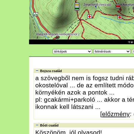
t u 
Bojsza család
a szövegből nem is fogsz tudni rá
okostelóval ... de az említett mód
környékén azok a pontok ...
pl: gcakármi+parkoló ... akkor a t
ikonnak kell látszani ...
[
előzmény
:
Bódi család
Köszönöm, jól olvasod!