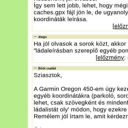
Így sem lett jobb, lehet, hogy mé
caches.gpx fájl jön le, de ugyano
koordináták leírása.
[
előz
diego
Ha jól olvasok a sorok közt, akkor 
"ládaleírásban szereplő egyéb pon
[
előzmény
:
Bódi család
Sziasztok,
A Garmin Oregon 450-em úgy kezel
egyéb koordinátákra (parkoló, so
lehet, csak szövegként és mindenfé
ládalistát oly' módon, hogy ezekre
Remélem jól írtam le, amit kérdezn