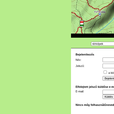
Bejelentkezés
Név:
Jelszó:
a bön
Elfelejtett jelszó küldése e-
E-mail:
Nincs még felhasználóneve