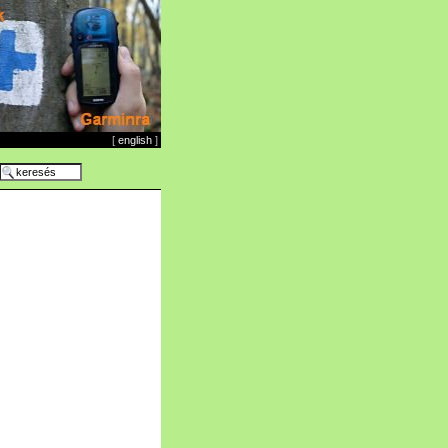
[
english
]