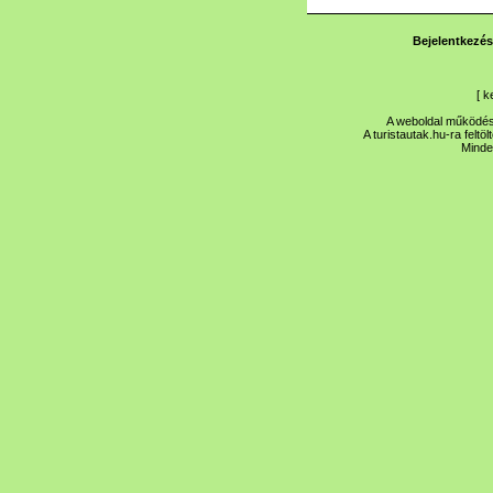
Bejelentkezés
[
k
A weboldal működése
A turistautak.hu-ra feltö
Minde