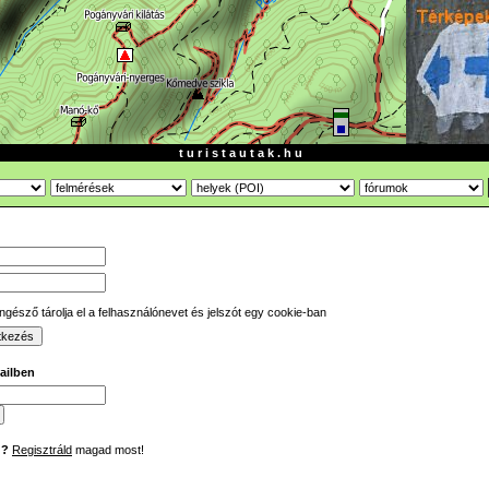
t u r i s t a u t a k . h u
gésző tárolja el a felhasználónevet és jelszót egy cookie-ban
mailben
d?
Regisztráld
magad most!