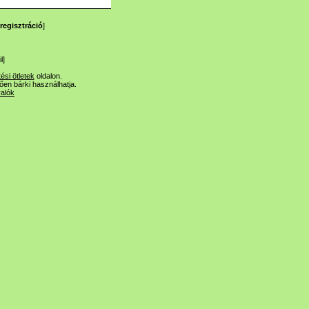
regisztráció
]
l
]
tési ötletek
oldalon.
lően bárki használhatja.
valók