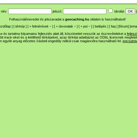
név:
jelszó:
tárolás
[
Felhasználónevedet és jelszavadat a
geocaching.hu
oldalon is használhatod!
ezdőlap
] [
térkép
] [
+
felmérések
~
] [
+
útvonalak
~
] [
+
poi
~
] [
belépés
] [
faq
] [
fórum
]
[
emai
 és tartalma folyamatos fejlesztés alatt áll, köszönettel vesszük az észrevételeket a
fejlesz
ltött track-eket és a letölthető térképeket, azaz térképi adatbázist az ODbL licencnek megfele
n egyéb anyag előzetes írásbeli engedély nélkül csak magáncélra használható fel.
jogi tudni