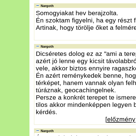
Nargoth
Somogyiakat hev berajzolta.
Én szoktam figyelni, ha egy részt f
Artinak, hogy törölje őket a felmér
Nargoth
Dicséretes dolog ez az "ami a ter
azért jó lenne egy kicsit távolabbr
vele, akkor biztos ennyire ragaszk
Én azért reménykedek benne, hog
térképet, hanem vannak olyan felh
túráznak, geocachingelnek.
Persze a konkrét terepet te isme
tilos akkor mindenképpen legyen 
kérdés.
[
előzmény
Nargoth