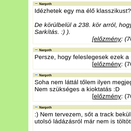
Nargoth
Idézhetek egy ma élő klasszikust?
De körülbelül a 238. kör arról, hog
Sarkítás. :) ).
[
előzmény
: (
Nargoth
Persze, hogy feleslegesek ezek a k
[
előzmény
: (
Nargoth
Soha nem láttál tőlem ilyen megjeg
Nem szükséges a kioktatás :D
[
előzmény
: (
Nargoth
:) Nem tervezem, sőt a track bekül
utolsó ládázásról már nem is töltött