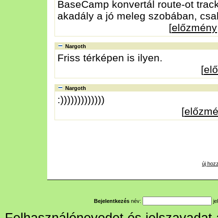
BaseCamp konvertál route-ot trac
akadály a jó meleg szobában, csak e
[
előzmény
Nargoth
Friss térképen is ilyen.
[
el
Nargoth
:)))))))))))))
[
előzm
új hoz
Bejelentkezés
név:
je