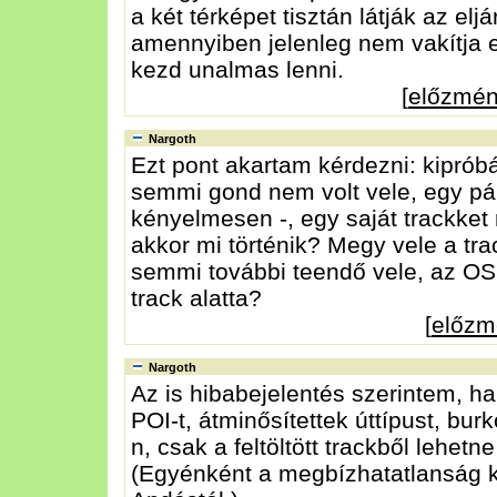
a két térképet tisztán látják az el
amennyiben jelenleg nem vakítja e
kezd unalmas lenni.
[
előzmé
Nargoth
Ezt pont akartam kérdezni: kipró
semmi gond nem volt vele, egy pá
kényelmesen -, egy saját trackket r
akkor mi történik? Megy vele a trac
semmi további teendő vele, az OS
track alatta?
[
előzm
Nargoth
Az is hibabejelentés szerintem, ha 
POI-t, átminősítettek úttípust, bu
n, csak a feltöltött trackből lehetn
(Egyénként a megbízhatatlanság kij