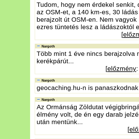
Tudom, hogy nem érdekel senkit, 
az OSM-et, a 140 km-es, 30 ládás
berajzolt út OSM-en. Nem vagyok 
ezres tüntetés lesz a ládászoktól e
[
előz
Nargoth
Több mint 1 éve nincs berajzolva
kerékpárút...
[
előzmény
Nargoth
geocaching.hu-n is panaszkodnak 
Nargoth
Az Ormánság Zöldutat végigbring
élmény volt, de én egy darab jel
után mentünk...
[
el