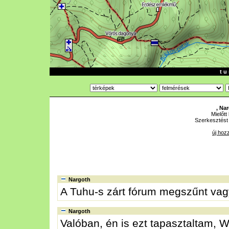
t u 
, Na
Mielőtt
Szerkesztést
új hoz
Nargoth
A Tuhu-s zárt fórum megszűnt vag
Nargoth
Valóban, én is ezt tapasztaltam, Win