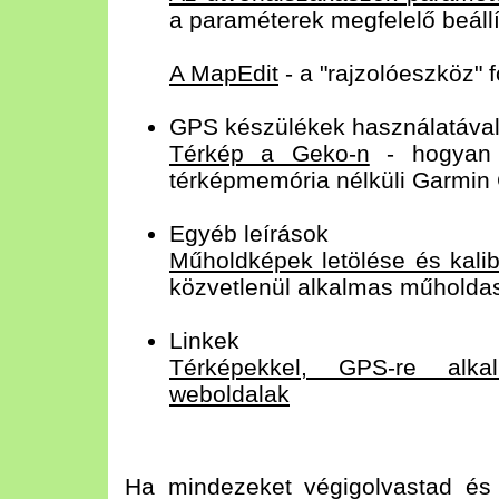
a paraméterek megfelelő beáll
A MapEdit
- a "rajzolóeszköz" 
GPS készülékek használatával 
Térkép a Geko-n
- hogyan h
térképmemória nélküli Garmin
Egyéb leírások
Műholdképek letölése és kalib
közvetlenül alkalmas műholda
Linkek
Térképekkel, GPS-re alka
weboldalak
Ha mindezeket végigolvastad és