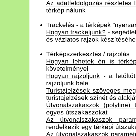
Az adatfeldolgozás részletes l
térkép nálunk
Trackelés - a térképek "nyersa
Hogyan trackeljünk?
- segédle
és vázlatos rajzok készítéséh
Térképszerkesztés / rajzolás
Hogyan lehetek én is térkép
követelményei
Hogyan rajzoljunk
- a letöltö
rajzoljunk bele
Turistajelzések szöveges meg
turistajelzések színét és alakjá
Útvonalszakaszok (polyline) t
egyes útszakaszokat
Az útvonalszakaszok paramé
rendelkezik egy térképi útszak
Az útvonalszakaszok paraméte