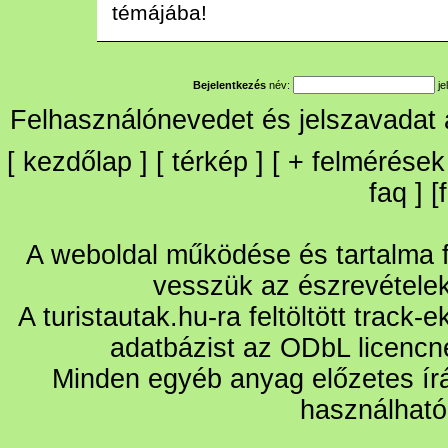
témájába!
Bejelentkezés
név:
je
Felhasználónevedet és jelszavadat
[
kezdőlap
] [
térkép
] [
+
felmérések
faq
] [
A weboldal működése és tartalma fo
vesszük az észrevétele
A turistautak.hu-ra feltöltött track-
adatbázist az ODbL licencn
Minden egyéb anyag előzetes írá
használható