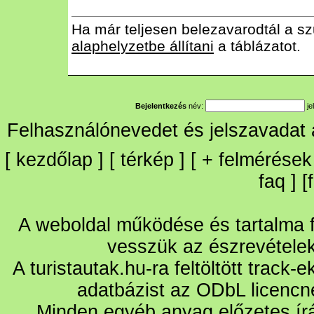
Ha már teljesen belezavarodtál a sz
alaphelyzetbe állítani
a táblázatot.
Bejelentkezés
név:
je
Felhasználónevedet és jelszavadat
[
kezdőlap
] [
térkép
] [
+
felmérések
faq
] [
A weboldal működése és tartalma fo
vesszük az észrevétele
A turistautak.hu-ra feltöltött track-
adatbázist az ODbL licencn
Minden egyéb anyag előzetes írá