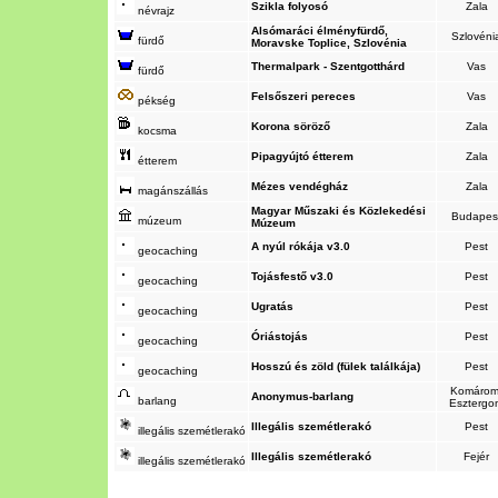
Szikla folyosó
Zala
névrajz
Alsómaráci élményfürdő,
Szlovéni
fürdő
Moravske Toplice, Szlovénia
Thermalpark - Szentgotthárd
Vas
fürdő
Felsőszeri pereces
Vas
pékség
Korona söröző
Zala
kocsma
Pipagyújtó étterem
Zala
étterem
Mézes vendégház
Zala
magánszállás
Magyar Műszaki és Közlekedési
Budapes
múzeum
Múzeum
A nyúl rókája v3.0
Pest
geocaching
Tojásfestő v3.0
Pest
geocaching
Ugratás
Pest
geocaching
Óriástojás
Pest
geocaching
Hosszú és zöld (fülek találkája)
Pest
geocaching
Komárom
Anonymus-barlang
barlang
Esztergo
Illegális szemétlerakó
Pest
illegális szemétlerakó
Illegális szemétlerakó
Fejér
illegális szemétlerakó