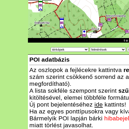
t u 
POI adatbázis
Az oszlopok a fejlécekre kattintva
r
szám szerint csökkenő sorrend az al
megfordítható).
A lista sokféle szempont szerint
szű
kitöltésével, elemei többféle form
Új pont bejelentéséhez
ide
kattints!
Ha az egyes ponttípusokra vagy kívá
Bármelyik POI lapján bárki
hibabeje
miatt törlést javasolhat.