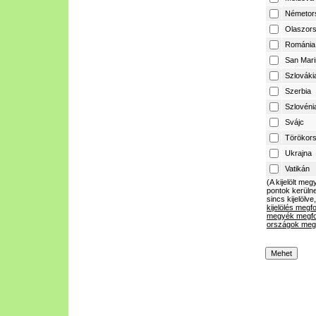
Németor
Olaszor
Románia
San Mari
Szlováki
Szerbia
Szlovéni
Svájc
Törökor
Ukrajna
Vatikán
(A kijelölt m
pontok kerülne
sincs kijelölve
kijelölés megf
megyék megfo
országok megf