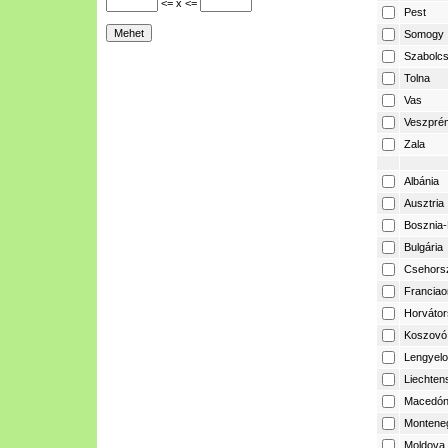
<= x <=
Pest
Somogy
Szabolcs
Tolna
Vas
Veszpré
Zala
Albánia
Ausztria
Bosznia-
Bulgária
Csehors
Franciao
Horvátor
Koszovó
Lengyelo
Liechtens
Macedón
Montene
Moldova