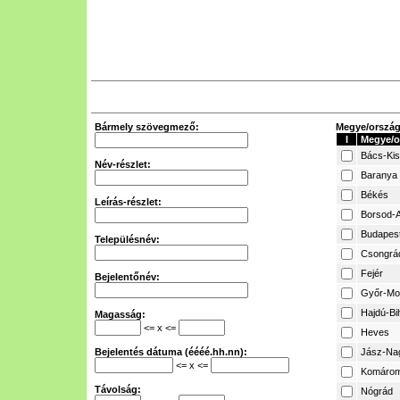
Bármely szövegmező:
Megye/ország 
I
Megye/o
Bács-Ki
Név-részlet:
Baranya
Békés
Leírás-részlet:
Borsod-A
Budapes
Településnév:
Csongrá
Fejér
Bejelentőnév:
Győr-Mo
Hajdú-Bi
Magasság:
<= x <=
Heves
Bejelentés dátuma (éééé.hh.nn):
Jász-Na
<= x <=
Komárom
Távolság:
Nógrád