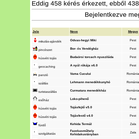
Eddig 458 kérés érkezett, ebből 438 
Bejelentkezve meg
Jele
Neve
Megye
Odvas-hegyi Miki
Pest
mikulás-ajándék
Bor- és Vendégház
Pest
pincészet
Budaörsi torcach nyusziláda
Pest
húsvéti tojás
A nyúl rókája v6.0
Pest
geocaching
Vama Cucului
Románi
panzió
Lehmann menedékkunyhó
Románi
szállás
Curmatura menedékház
Románi
turistaszállás
Loko-pihenő
Pest
esőház
Tojásfejtő v5.0
Pest
húsvéti tojás
Tojásfestő v4.0
Pest
húsvéti tojás
Kehida Termál
Zala
fürdő
Fazekasműhely
Zala
szolgáltatás
Kehidakustányban