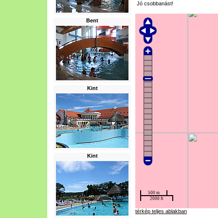
Jó csobbanást!
Bent
Kint
Kint
térkép teljes ablakban