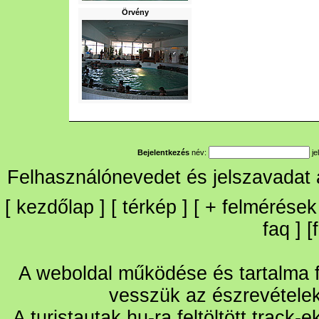
Örvény
Bejelentkezés
név:
je
Felhasználónevedet és jelszavadat
[
kezdőlap
] [
térkép
] [
+
felmérések
faq
] [
A weboldal működése és tartalma fo
vesszük az észrevétele
A turistautak.hu-ra feltöltött track-