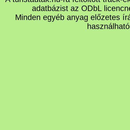
adatbázist az ODbL licencn
Minden egyéb anyag előzetes írá
használható