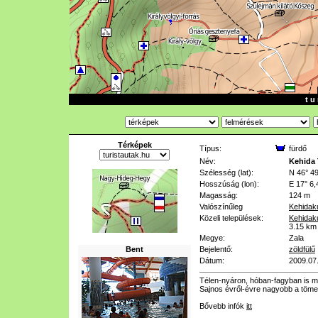
t u 
Térképek
Típus:
fürdő
Név:
Kehida 
Szélesség (lat):
N 46° 49
Hosszúság (lon):
E 17° 6,
Magasság:
124 m
Valószínűleg
Kehidak
Közeli települések:
Kehidak
3.15 km
Megye:
Zala
Bent
Bejelentő:
zöldfülű
Dátum:
2009.07
Télen-nyáron, hóban-fagyban is m
Sajnos évről-évre nagyobb a töme
Bővebb infók
itt