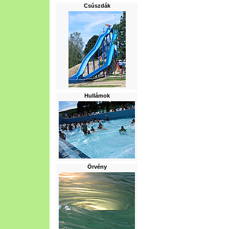
Csúszdák
Hullámok
Örvény