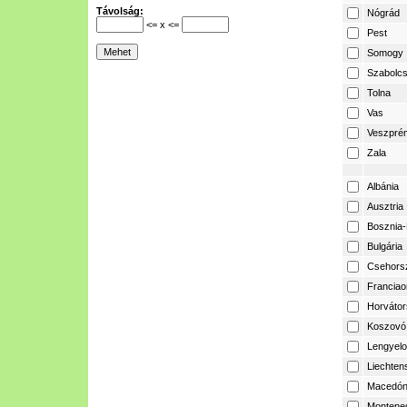
Távolság:
Nógrád
<= x <=
Pest
Somogy
Szabolcs
Tolna
Vas
Veszpré
Zala
Albánia
Ausztria
Bosznia-
Bulgária
Csehors
Franciao
Horvátor
Koszovó
Lengyelo
Liechtens
Macedón
Montene