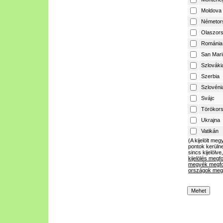
Moldova
Németor
Olaszor
Románia
San Mari
Szlováki
Szerbia
Szlovéni
Svájc
Törökor
Ukrajna
Vatikán
(A kijelölt m
pontok kerülne
sincs kijelölve
kijelölés megf
megyék megfo
országok megf