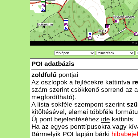
t u 
POI adatbázis
zöldfülű
pontjai
Az oszlopok a fejlécekre kattintva
r
szám szerint csökkenő sorrend az al
megfordítható).
A lista sokféle szempont szerint
szű
kitöltésével, elemei többféle form
Új pont bejelentéséhez
ide
kattints!
Ha az egyes ponttípusokra vagy kívá
Bármelyik POI lapján bárki
hibabeje