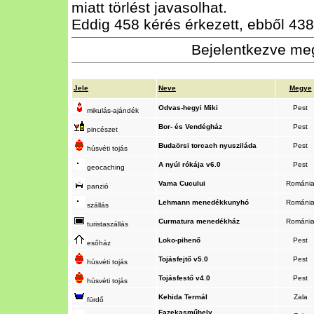
miatt törlést javasolhat.
Eddig 458 kérés érkezett, ebből 438 
Bejelentkezve meg
Jele
Neve
Megye
Odvas-hegyi Miki
Pest
mikulás-ajándék
Bor- és Vendégház
Pest
pincészet
Budaörsi torcach nyusziláda
Pest
húsvéti tojás
A nyúl rókája v6.0
Pest
geocaching
Vama Cucului
Románi
panzió
Lehmann menedékkunyhó
Románi
szállás
Curmatura menedékház
Románi
turistaszállás
Loko-pihenő
Pest
esőház
Tojásfejtő v5.0
Pest
húsvéti tojás
Tojásfestő v4.0
Pest
húsvéti tojás
Kehida Termál
Zala
fürdő
Fazekasműhely