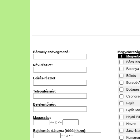
Bármely szövegmező:
Megye/ország 
I
Megye/o
Bács-Ki
Név-részlet:
Baranya
Békés
Leírás-részlet:
Borsod-A
Budapes
Településnév:
Csongrá
Fejér
Bejelentőnév:
Győr-Mo
Hajdú-Bi
Magasság:
<= x <=
Heves
Bejelentés dátuma (éééé.hh.nn):
Jász-Na
<= x <=
Komárom