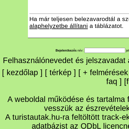
Ha már teljesen belezavarodtál a sz
alaphelyzetbe állítani
a táblázatot.
Bejelentkezés
név:
je
Felhasználónevedet és jelszavadat
[
kezdőlap
] [
térkép
] [
+
felmérések
faq
] [
A weboldal működése és tartalma fo
vesszük az észrevétele
A turistautak.hu-ra feltöltött track-
adatbázist az ODbL licencn