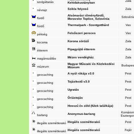
Zala
szolgáltatás
Kehidakustányban
Szikla folyosó
Zala
névrajz
Alsómaráci élményfürdő,
Szlovéni
fürdő
Moravske Toplice, Szlovénia
Thermalpark - Szentgotthárd
Vas
fürdő
Felsőszeri pereces
Vas
pékség
Korona söröző
Zala
kocsma
Pipagyújtó étterem
Zala
étterem
Mézes vendégház
Zala
magánszállás
Magyar Műszaki és Közlekedési
Budapes
múzeum
Múzeum
A nyúl rókája v3.0
Pest
geocaching
Tojásfestő v3.0
Pest
geocaching
Ugratás
Pest
geocaching
Óriástojás
Pest
geocaching
Hosszú és zöld (fülek találkája)
Pest
geocaching
Komárom
Anonymus-barlang
barlang
Esztergo
Illegális szemétlerakó
Pest
illegális szemétlerakó
Illegális szemétlerakó
Fejér
illegális szemétlerakó