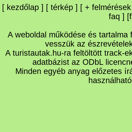
[
kezdőlap
] [
térkép
] [
+
felmérések
faq
] [
A weboldal működése és tartalma fo
vesszük az észrevétele
A turistautak.hu-ra feltöltött track-
adatbázist az ODbL licencn
Minden egyéb anyag előzetes írá
használható