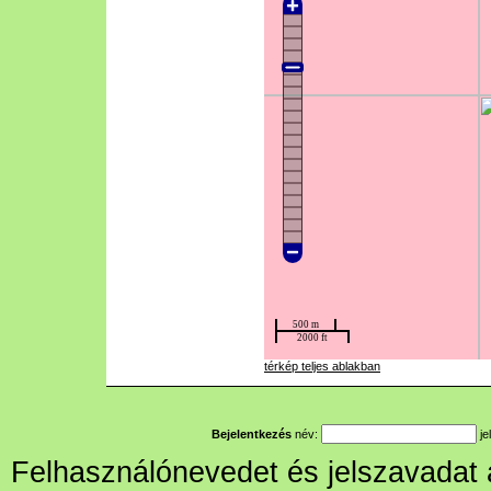
térkép teljes ablakban
Bejelentkezés
név:
je
Felhasználónevedet és jelszavadat