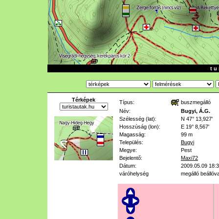
t u 
Térképek
Típus:
buszmegálló
Név:
Bugyi, Á.G.
Szélesség (lat):
N 47° 13,927'
Hosszúság (lon):
E 19° 8,567'
Magasság:
99 m
Település:
Bugyi
Megye:
Pest
Bejelentő:
Maxi72
Dátum:
2009.05.09 18:
váróhelység
megálló beállóva