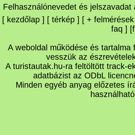
Felhasználónevedet és jelszavadat
[
kezdőlap
] [
térkép
] [
+
felmérések
faq
] [
A weboldal működése és tartalma fo
vesszük az észrevétele
A turistautak.hu-ra feltöltött track-
adatbázist az ODbL licencn
Minden egyéb anyag előzetes írá
használható