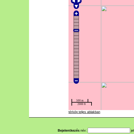
térkép teljes ablakban
Bejelentkezés
név:
je