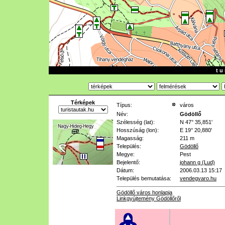
t u 
Térképek
Típus:
város
Név:
Gödöllő
Szélesség (lat):
N 47° 35,851'
Hosszúság (lon):
E 19° 20,880'
Magasság:
211 m
Település:
Gödöllő
Megye:
Pest
Bejelentő:
johann g (Lud)
Dátum:
2006.03.13 15:17
Település bemutatása:
vendegvaro.hu
Gödöllő város honlapja
Linkgyújtemény Gödöllőről