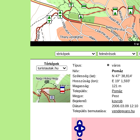
t u 
Térképek
Típus:
város
Név:
Pomáz
Szélesség (lat):
N 47° 38,814'
Hosszúság (lon):
E 19° 1,593'
Magasság:
121 m
Település:
Pomáz
Megye:
Pest
Bejelentő:
kovrob
Dátum:
2006.03.09 12:10
Település bemutatása:
vendegvaro.hu