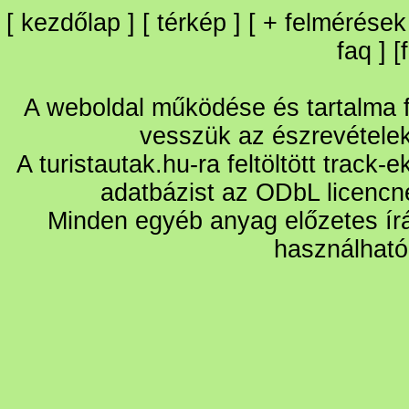
[
kezdőlap
] [
térkép
] [
+
felmérések
faq
] [
A weboldal működése és tartalma fo
vesszük az észrevétele
A turistautak.hu-ra feltöltött track-
adatbázist az ODbL licencn
Minden egyéb anyag előzetes írá
használható