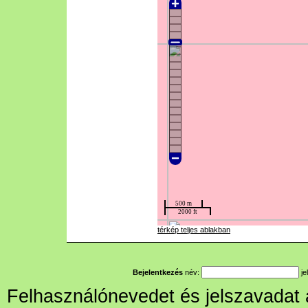
térkép teljes ablakban
Bejelentkezés
név:
je
Felhasználónevedet és jelszavadat