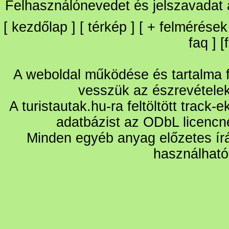
Felhasználónevedet és jelszavadat
[
kezdőlap
] [
térkép
] [
+
felmérések
faq
] [
A weboldal működése és tartalma fo
vesszük az észrevétele
A turistautak.hu-ra feltöltött track-
adatbázist az ODbL licencn
Minden egyéb anyag előzetes írá
használható