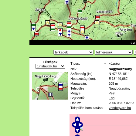
t u 
Térképek
Típus:
község
Név:
Nagybörzsöny
Szélesség (lat):
N 47° 56,181'
Hosszúság (lon):
E 18° 49,662'
Magasság:
205 m
Település:
Nagybörzsöny
Megye:
Pest
Bejelentő:
Fgg
Dátum:
2006.03.07 02:53
Település bemutatása:
vendegvaro.hu