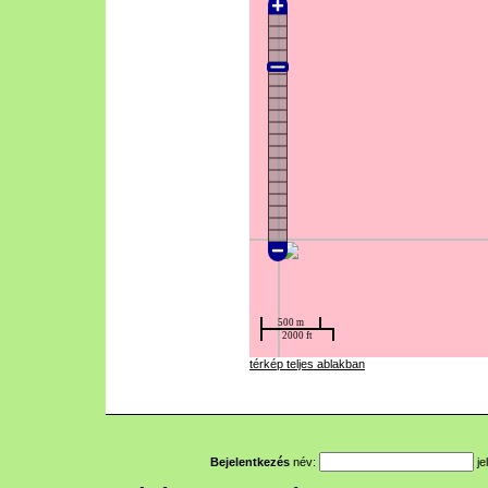
térkép teljes ablakban
Bejelentkezés
név:
je