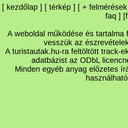
[
kezdőlap
] [
térkép
] [
+
felmérések
faq
] [
A weboldal működése és tartalma fo
vesszük az észrevétele
A turistautak.hu-ra feltöltött track-
adatbázist az ODbL licencn
Minden egyéb anyag előzetes írá
használható