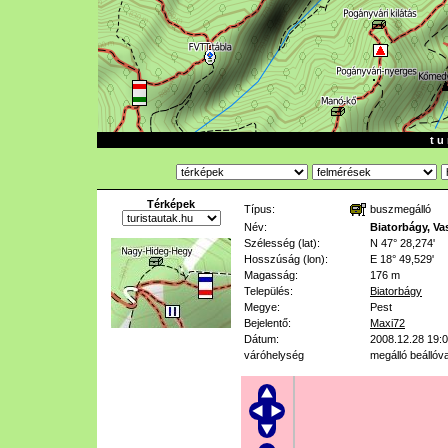
t u 
Térképek
Típus:
buszmegálló
Név:
Biatorbágy, Vas
Szélesség (lat):
N 47° 28,274'
Hosszúság (lon):
E 18° 49,529'
Magasság:
176 m
Település:
Biatorbágy
Megye:
Pest
Bejelentő:
Maxi72
Dátum:
2008.12.28 19:
váróhelység
megálló beállóva