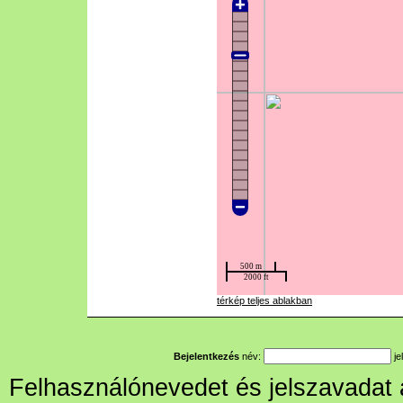
térkép teljes ablakban
Bejelentkezés
név:
je
Felhasználónevedet és jelszavadat