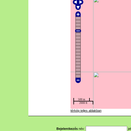
térkép teljes ablakban
Bejelentkezés
név:
je