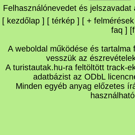
Felhasználónevedet és jelszavadat
[
kezdőlap
] [
térkép
] [
+
felmérések
faq
] [
A weboldal működése és tartalma fo
vesszük az észrevétele
A turistautak.hu-ra feltöltött track-
adatbázist az ODbL licencn
Minden egyéb anyag előzetes írá
használható