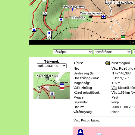
t u 
Térképek
Típus:
buszmegálló
Név:
Vác, Közúti Ig
Szélesség (lat):
N 47° 46,388'
Hosszúság (lon):
E 19° 9,176'
Magasság:
115 m
Valószínűleg
Vác
külterületén
Közeli települések:
Vác
1.69 km
Ny
Megye:
Pest
Bejelentő:
keep
Dátum:
2008.12.08 23:1
váróhelység
nincs
Vác, Közúti Igazg.