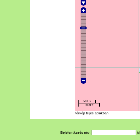
térkép teljes ablakban
Bejelentkezés
név:
je