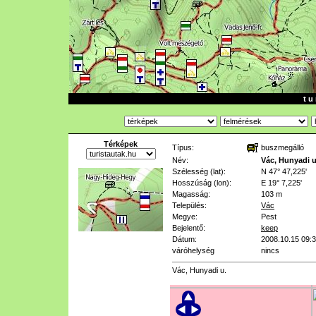
t u 
Térképek
Típus:
buszmegálló
Név:
Vác, Hunyadi u
Szélesség (lat):
N 47° 47,225'
Hosszúság (lon):
E 19° 7,225'
Magasság:
103 m
Település:
Vác
Megye:
Pest
Bejelentő:
keep
Dátum:
2008.10.15 09:
váróhelység
nincs
Vác, Hunyadi u.