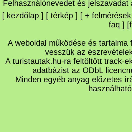
Felhasználónevedet és jelszavadat
[
kezdőlap
] [
térkép
] [
+
felmérések
faq
] [
A weboldal működése és tartalma fo
vesszük az észrevétele
A turistautak.hu-ra feltöltött track-
adatbázist az ODbL licencn
Minden egyéb anyag előzetes írá
használható