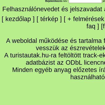
Bejelentkezés
név:
je
Felhasználónevedet és jelszavadat
[
kezdőlap
] [
térkép
] [
+
felmérések
faq
] [
A weboldal működése és tartalma fo
vesszük az észrevétele
A turistautak.hu-ra feltöltött track-
adatbázist az ODbL licencn
Minden egyéb anyag előzetes írá
használható