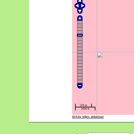
térkép teljes ablakban