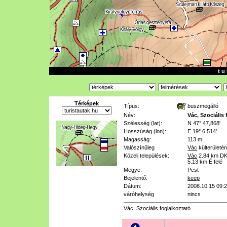
t u 
Térképek
Típus:
buszmegálló
Név:
Vác, Szociális 
Szélesség (lat):
N 47° 47,868'
Hosszúság (lon):
E 19° 6,514'
Magasság:
113 m
Valószínűleg
Vác
külterületén
Közeli települések:
Vác
2.84 km
DK
5.13 km
É felé
Megye:
Pest
Bejelentő:
keep
Dátum:
2008.10.15 09:
váróhelység
nincs
Vác, Szociális foglalkoztató