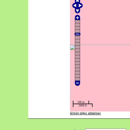
térkép teljes ablakban