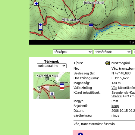
t u 
Térképek
Típus:
buszmegálló
Név:
Vác, transzfor
Szélesség (lat):
N 47° 48,686'
Hosszúság (lon):
E 19° 5,627'
Magasság:
134 m
Valószínűleg
Vác
külterületén
Közeli települések:
Szendehely-Kat
Verőce
4.63 km
Megye:
Pest
Bejelentő:
keep
Dátum:
2008.10.15 09:
váróhelység
nincs
Vác, transzformátor állomás