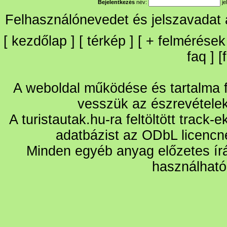
Bejelentkezés
név:
je
Felhasználónevedet és jelszavadat
[
kezdőlap
] [
térkép
] [
+
felmérések
faq
] [
A weboldal működése és tartalma fo
vesszük az észrevétele
A turistautak.hu-ra feltöltött track-
adatbázist az ODbL licencn
Minden egyéb anyag előzetes írá
használható