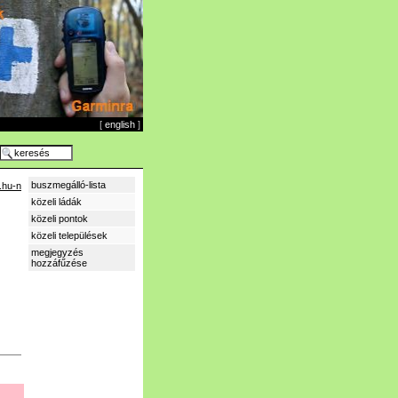
[
english
]
buszmegálló-lista
.hu-n
közeli ládák
közeli pontok
közeli települések
megjegyzés
hozzáfűzése