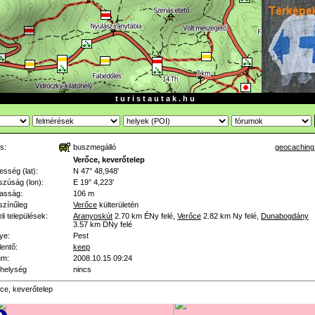
t u r i s t a u t a k . h u
s:
buszmegálló
geocaching
:
Verőce, keverőtelep
esség (lat):
N 47° 48,948'
zúság (lon):
E 19° 4,223'
asság:
106 m
színűleg
Verőce
külterületén
li települések:
Aranyoskút
2.70 km
ÉNy felé
,
Verőce
2.82 km
Ny felé
,
Dunabogdány
3.57 km
DNy felé
ye:
Pest
lentő:
keep
um:
2008.10.15 09:24
helység
nincs
ce, keverőtelep