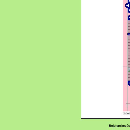
térké
Bejelentkezés