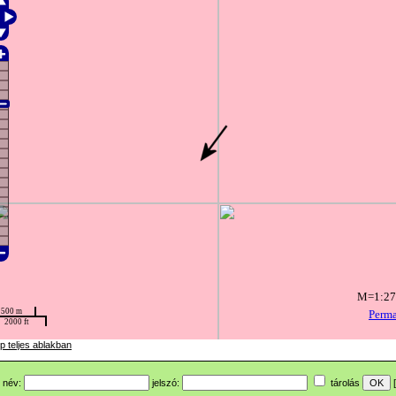
p teljes ablakban
név:
jelszó:
tárolás
[