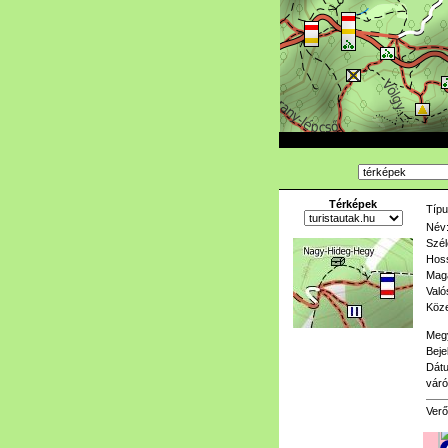
Térképek
Típu
Név
Szél
Hoss
Mag
Való
Köze
Meg
Beje
Dát
váró
Verő