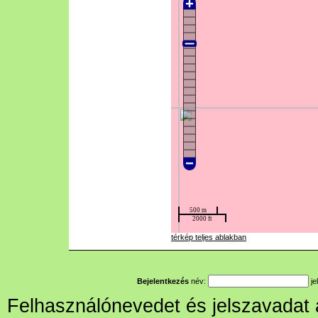
térkép teljes ablakban
Bejelentkezés
név:
je
Felhasználónevedet és jelszavadat