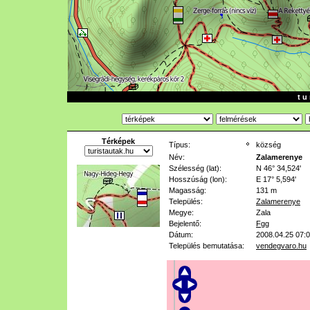
t u 
Térképek
Típus:
község
Név:
Zalamerenye
Szélesség (lat):
N 46° 34,524'
Hosszúság (lon):
E 17° 5,594'
Magasság:
131 m
Település:
Zalamerenye
Megye:
Zala
Bejelentő:
Fgg
Dátum:
2008.04.25 07:
Település bemutatása:
vendegvaro.hu