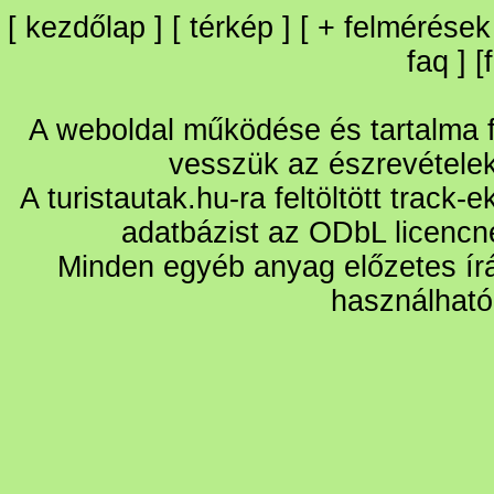
[
kezdőlap
] [
térkép
] [
+
felmérések
faq
] [
A weboldal működése és tartalma fo
vesszük az észrevétele
A turistautak.hu-ra feltöltött track-
adatbázist az ODbL licencn
Minden egyéb anyag előzetes írá
használható