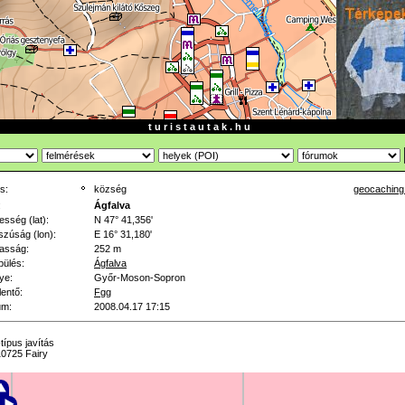
t u r i s t a u t a k . h u
s:
község
geocaching
:
Ágfalva
esség (lat):
N 47° 41,356'
zúság (lon):
E 16° 31,180'
asság:
252 m
pülés:
Ágfalva
ye:
Győr-Moson-Sopron
lentő:
Fgg
um:
2008.04.17 17:15
típus javítás
0725 Fairy