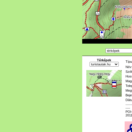
Térképek
Típu
Név
Szél
Hoss
Mag
Tele
Meg
Beje
Dát
----
POI-
2011