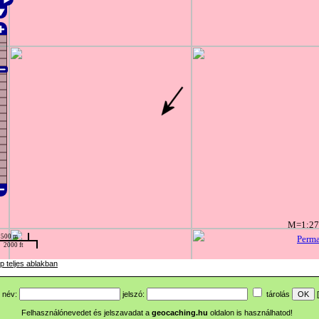
p teljes ablakban
név:
jelszó:
tárolás
[
Felhasználónevedet és jelszavadat a
geocaching.hu
oldalon is használhatod!