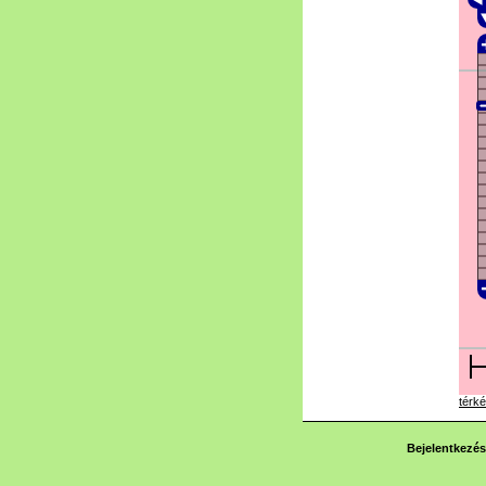
térké
Bejelentkezés