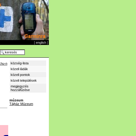
[
english
]
község-lista
.hu-n
közeli ládák
közeli pontok
közeli települések
megjegyzés
hozzáfűzése
múzeum
Tájház Múzeum