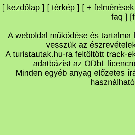
[
kezdőlap
] [
térkép
] [
+
felmérések
faq
] [
A weboldal működése és tartalma fo
vesszük az észrevétele
A turistautak.hu-ra feltöltött track-
adatbázist az ODbL licencn
Minden egyéb anyag előzetes írá
használható