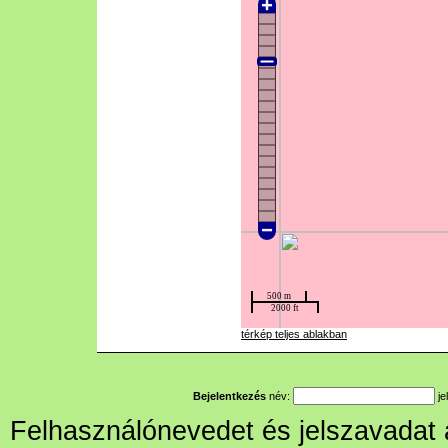
térkép teljes ablakban
Bejelentkezés
név:
je
Felhasználónevedet és jelszavadat