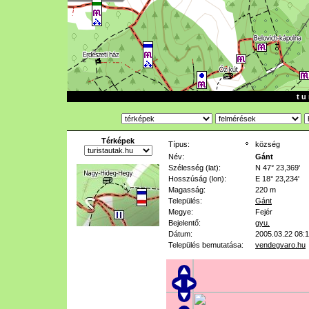
t u 
Térképek
Típus:
község
Név:
Gánt
Szélesség (lat):
N 47° 23,369'
Hosszúság (lon):
E 18° 23,234'
Magasság:
220 m
Település:
Gánt
Megye:
Fejér
Bejelentő:
gyu.
Dátum:
2005.03.22 08:
Település bemutatása:
vendegvaro.hu