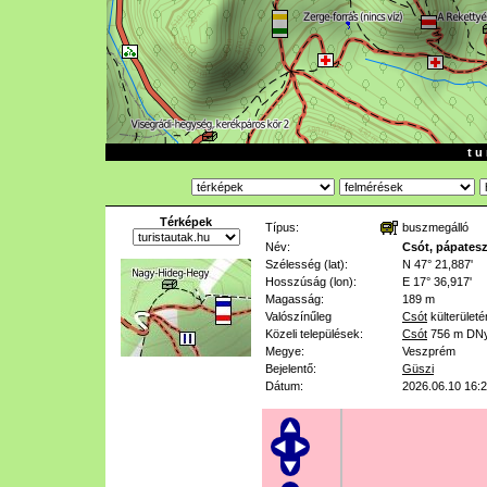
t u 
Térképek
Típus:
buszmegálló
Név:
Csót, pápateszé
Szélesség (lat):
N 47° 21,887'
Hosszúság (lon):
E 17° 36,917'
Magasság:
189 m
Valószínűleg
Csót
külterületé
Közeli települések:
Csót
756 m
DNy
Megye:
Veszprém
Bejelentő:
Güszi
Dátum:
2026.06.10 16: