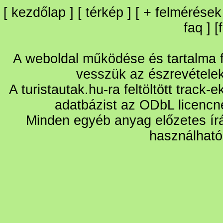
[
kezdőlap
] [
térkép
] [
+
felmérések
faq
] [
A weboldal működése és tartalma fo
vesszük az észrevétele
A turistautak.hu-ra feltöltött track-
adatbázist az ODbL licencn
Minden egyéb anyag előzetes írá
használható