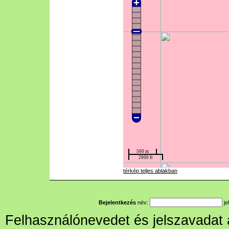
térkép teljes ablakban
Bejelentkezés
név:
je
Felhasználónevedet és jelszavadat