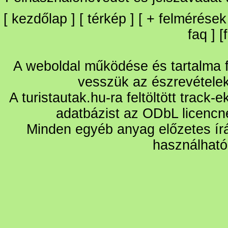
[
kezdőlap
] [
térkép
] [
+
felmérések
faq
] [
A weboldal működése és tartalma fo
vesszük az észrevétele
A turistautak.hu-ra feltöltött track-
adatbázist az ODbL licencn
Minden egyéb anyag előzetes írá
használható