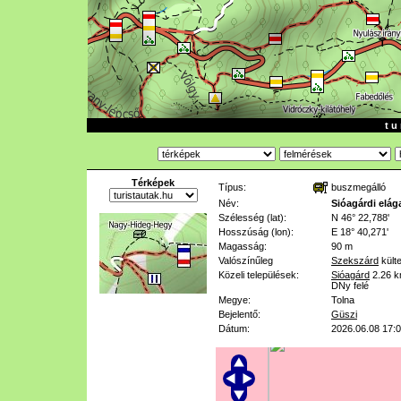
t u 
Térképek
Típus:
buszmegálló
Név:
Sióagárdi elága
Szélesség (lat):
N 46° 22,788'
Hosszúság (lon):
E 18° 40,271'
Magasság:
90 m
Valószínűleg
Szekszárd
külte
Közeli települések:
Sióagárd
2.26 
DNy felé
Megye:
Tolna
Bejelentő:
Güszi
Dátum:
2026.06.08 17: