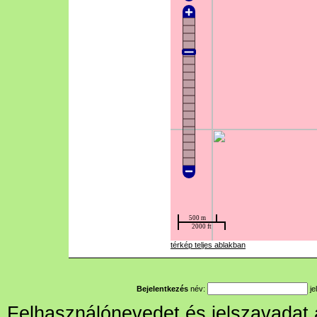
térkép teljes ablakban
Bejelentkezés
név:
je
Felhasználónevedet és jelszavadat