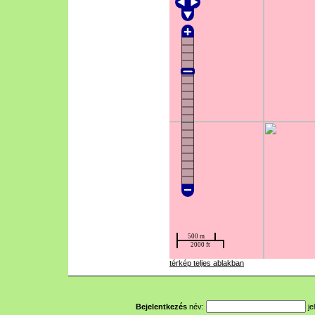
térkép teljes ablakban
Bejelentkezés
név:
je