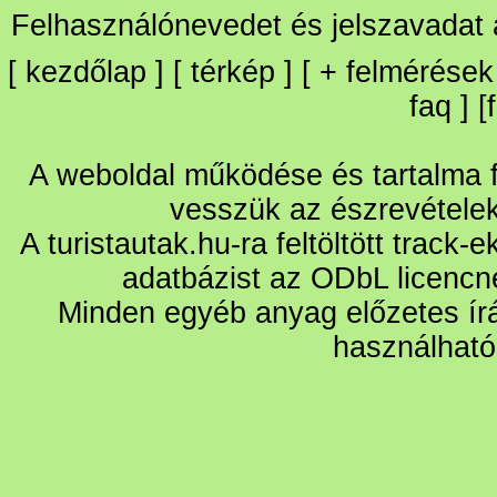
Felhasználónevedet és jelszavadat
[
kezdőlap
] [
térkép
] [
+
felmérések
faq
] [
A weboldal működése és tartalma fo
vesszük az észrevétele
A turistautak.hu-ra feltöltött track-
adatbázist az ODbL licencn
Minden egyéb anyag előzetes írá
használható