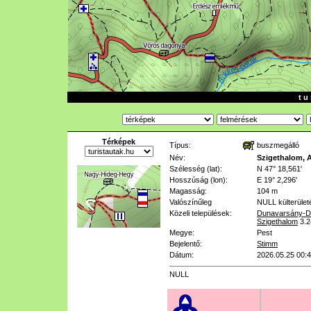
t u 
Térképek
Típus:
buszmegálló
Név:
Szigethalom, A
Szélesség (lat):
N 47° 18,561'
Hosszúság (lon):
E 19° 2,296'
Magasság:
104 m
Valószínűleg
NULL
külterület
Közeli települések:
Dunavarsány-D
Szigethalom
3.
Megye:
Pest
Bejelentő:
Stimm
Dátum:
2026.05.25 00:
NULL