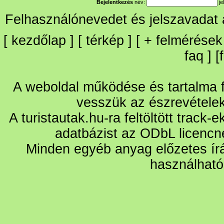
Bejelentkezés
név:
je
Felhasználónevedet és jelszavadat
[
kezdőlap
] [
térkép
] [
+
felmérések
faq
] [
A weboldal működése és tartalma fo
vesszük az észrevétele
A turistautak.hu-ra feltöltött track-
adatbázist az ODbL licencn
Minden egyéb anyag előzetes írá
használható