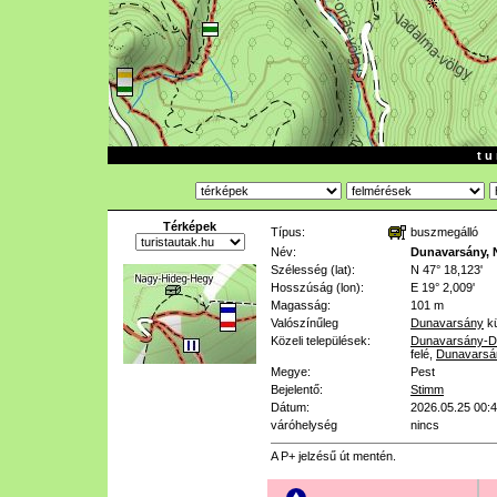
t u 
Térképek
Típus:
buszmegálló
Név:
Dunavarsány, 
Szélesség (lat):
N 47° 18,123'
Hosszúság (lon):
E 19° 2,009'
Magasság:
101 m
Valószínűleg
Dunavarsány
kü
Közeli települések:
Dunavarsány-D
felé
,
Dunavarsá
Megye:
Pest
Bejelentő:
Stimm
Dátum:
2026.05.25 00:
váróhelység
nincs
A P+ jelzésű út mentén.