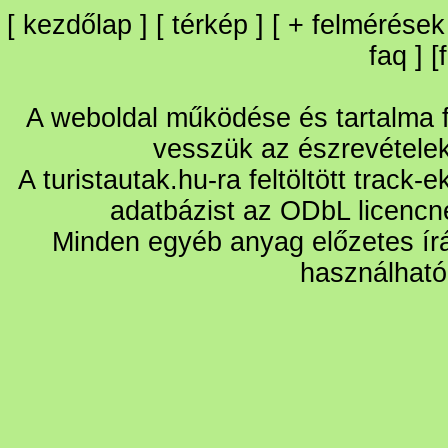
[
kezdőlap
] [
térkép
] [
+
felmérések
faq
] [
A weboldal működése és tartalma fo
vesszük az észrevétele
A turistautak.hu-ra feltöltött track-
adatbázist az ODbL licencn
Minden egyéb anyag előzetes írá
használható