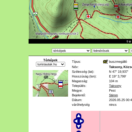
t u 
Térképek
Típus:
buszmegálló
Név:
Taksony, Közs
Szélesség (lat):
N 47° 19,937'
Hosszúság (lon):
E 19° 3,799'
Magasság:
104 m
Település:
Taksony
Megye:
Pest
Bejelentő:
Stimm
Dátum:
2026.05.25 00:
váróhelység
nincs