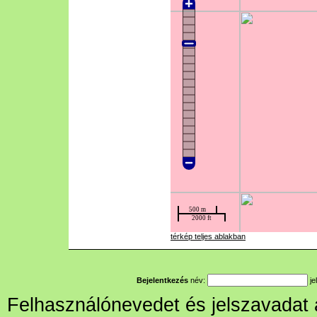
térkép teljes ablakban
Bejelentkezés
név:
je
Felhasználónevedet és jelszavadat