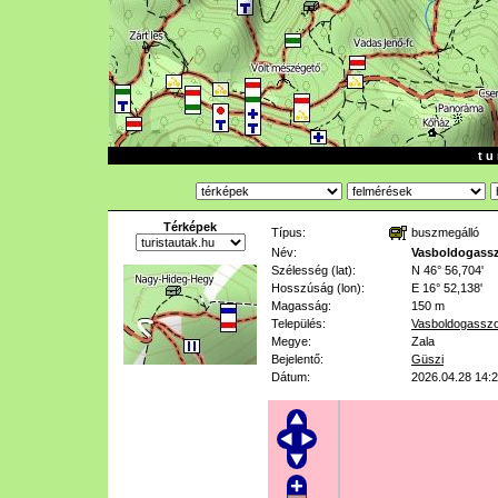
t u 
Térképek
Típus:
buszmegálló
Név:
Vasboldogassz
Szélesség (lat):
N 46° 56,704'
Hosszúság (lon):
E 16° 52,138'
Magasság:
150 m
Település:
Vasboldogassz
Megye:
Zala
Bejelentő:
Güszi
Dátum:
2026.04.28 14: