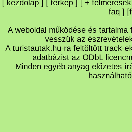
[
kezdőlap
] [
térkép
] [
+
felmérések
faq
] [
A weboldal működése és tartalma fo
vesszük az észrevétele
A turistautak.hu-ra feltöltött track-
adatbázist az ODbL licencn
Minden egyéb anyag előzetes írá
használható