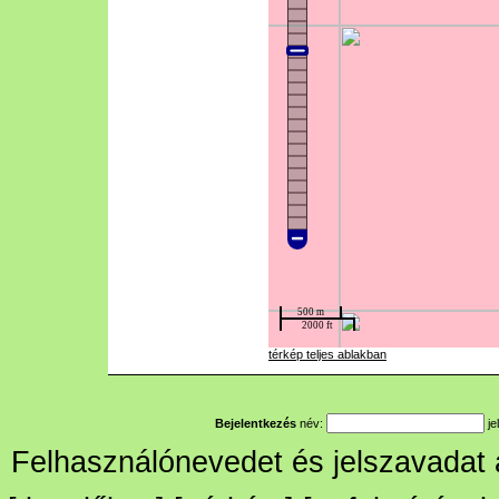
térkép teljes ablakban
Bejelentkezés
név:
je
Felhasználónevedet és jelszavadat