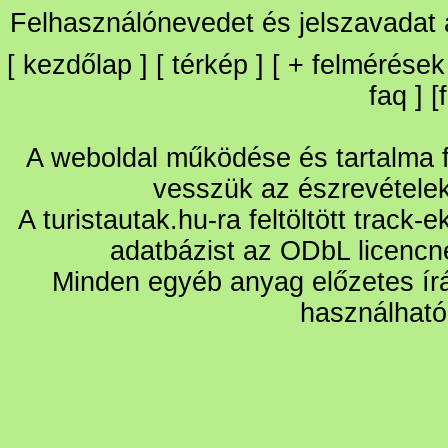
Felhasználónevedet és jelszavadat
[
kezdőlap
] [
térkép
] [
+
felmérések
faq
] [
A weboldal működése és tartalma fo
vesszük az észrevétele
A turistautak.hu-ra feltöltött track-
adatbázist az ODbL licencn
Minden egyéb anyag előzetes írá
használható