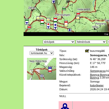
t u 
Térképek
Típus:
buszmegálló
Név:
Somogyacsa, T
Szélesség (lat):
N 46° 36,206'
Hosszúság (lon):
E 17° 56,775'
Magasság:
146 m
Valószínűleg
Somogyacsa
kü
Közeli települések:
Bonnya-Bonnya
Bonnya
3.39 k
Megye:
Somogy
Bejelentő:
fodor8peter
Dátum:
2026.04.24 19:
NULL