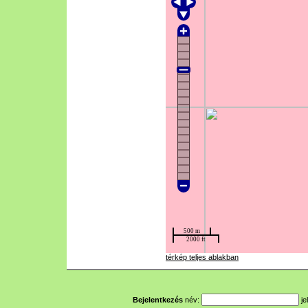
térkép teljes ablakban
Bejelentkezés
név:
je