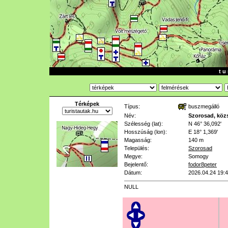
t u 
Térképek
Típus:
buszmegálló
Név:
Szorosad, köz
Szélesség (lat):
N 46° 36,092'
Hosszúság (lon):
E 18° 1,369'
Magasság:
140 m
Település:
Szorosad
Megye:
Somogy
Bejelentő:
fodor8peter
Dátum:
2026.04.24 19:
NULL