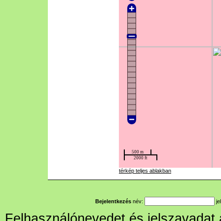
térkép teljes ablakban
Bejelentkezés
név:
je
Felhasználónevedet és jelszavadat