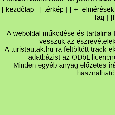
[
kezdőlap
] [
térkép
] [
+
felmérések
faq
] [
A weboldal működése és tartalma fo
vesszük az észrevétele
A turistautak.hu-ra feltöltött track-
adatbázist az ODbL licencn
Minden egyéb anyag előzetes írá
használható