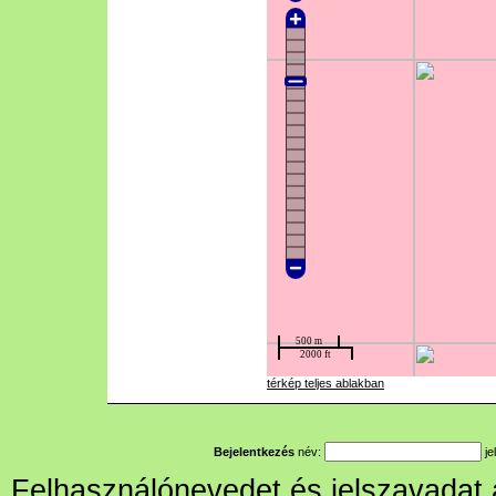
térkép teljes ablakban
Bejelentkezés
név:
je
Felhasználónevedet és jelszavadat