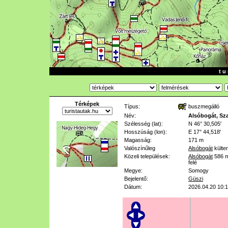
t u 
Térképek
Típus:
buszmegálló
Név:
Alsóbogát, Sz
Szélesség (lat):
N 46° 30,505'
Hosszúság (lon):
E 17° 44,518'
Magasság:
171 m
Valószínűleg
Alsóbogát
külter
Közeli települések:
Alsóbogát
586 
felé
Megye:
Somogy
Bejelentő:
Güszi
Dátum:
2026.04.20 10: