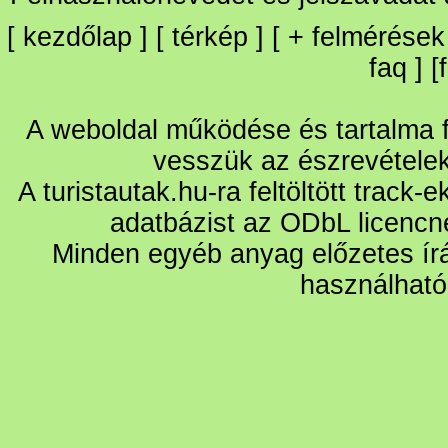
[
kezdőlap
] [
térkép
] [
+
felmérések
faq
] [
A weboldal működése és tartalma fo
vesszük az észrevétele
A turistautak.hu-ra feltöltött track-
adatbázist az ODbL licencn
Minden egyéb anyag előzetes írá
használható