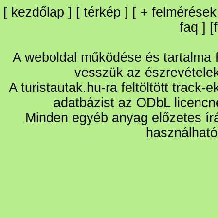
[
kezdőlap
] [
térkép
] [
+
felmérések
faq
] [
A weboldal működése és tartalma fo
vesszük az észrevétele
A turistautak.hu-ra feltöltött track-
adatbázist az ODbL licencn
Minden egyéb anyag előzetes írá
használható