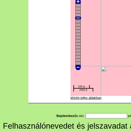
térkép teljes ablakban
Bejelentkezés
név:
je
Felhasználónevedet és jelszavadat