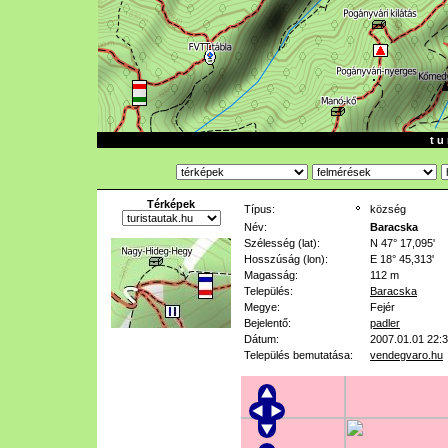
t u 
Térképek
Típus:
község
Név:
Baracska
Szélesség (lat):
N 47° 17,095'
Hosszúság (lon):
E 18° 45,313'
Magasság:
112 m
Település:
Baracska
Megye:
Fejér
Bejelentő:
padler
Dátum:
2007.01.01 22:
Település bemutatása:
vendegvaro.hu