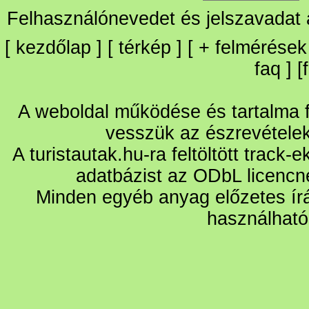
Felhasználónevedet és jelszavadat
[
kezdőlap
] [
térkép
] [
+
felmérések
faq
] [
A weboldal működése és tartalma fo
vesszük az észrevétele
A turistautak.hu-ra feltöltött track-
adatbázist az ODbL licencn
Minden egyéb anyag előzetes írá
használható