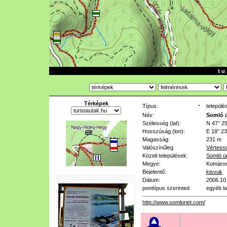
t u 
Térképek
Típus:
települé
Név:
Somló 
Szélesség (lat):
N 47° 29
Hosszúság (lon):
E 18° 23
Magasság:
231 m
Valószínűleg
Vértess
Közeli települések:
Somló üd
Megye:
Komáro
Bejelentő:
kisvuk
Dátum:
2006.10
ponttípus szerinted
egyéb la
http://www.somlonet.com/