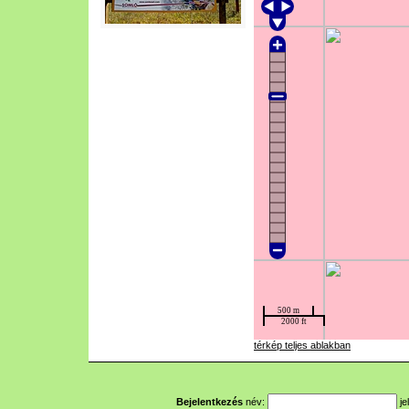
térkép teljes ablakban
Bejelentkezés
név:
je