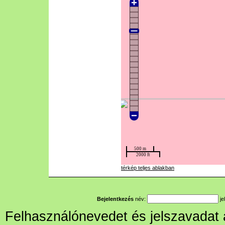
térkép teljes ablakban
Bejelentkezés
név:
je
Felhasználónevedet és jelszavadat