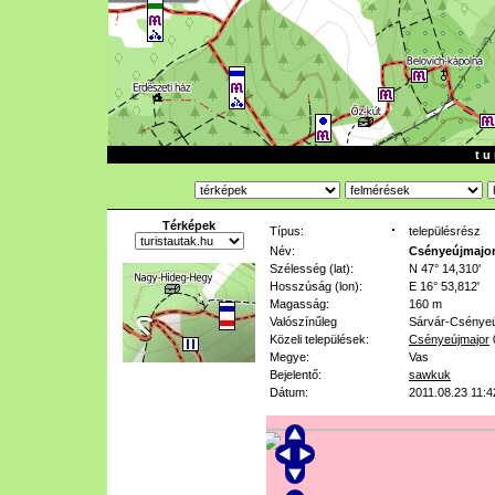
t u 
Térképek
Típus:
településrész
Név:
Csényeújmajo
Szélesség (lat):
N 47° 14,310'
Hosszúság (lon):
E 16° 53,812'
Magasság:
160 m
Valószínűleg
Sárvár-Csényeú
Közeli települések:
Csényeújmajor
Megye:
Vas
Bejelentő:
sawkuk
Dátum:
2011.08.23 11:4