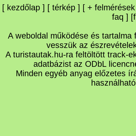
[
kezdőlap
] [
térkép
] [
+
felmérések
faq
] [
A weboldal működése és tartalma fo
vesszük az észrevétele
A turistautak.hu-ra feltöltött track-
adatbázist az ODbL licencn
Minden egyéb anyag előzetes írá
használható