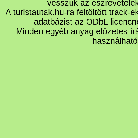
vesszük az észrevétele
A turistautak.hu-ra feltöltött track-
adatbázist az ODbL licencn
Minden egyéb anyag előzetes írá
használható