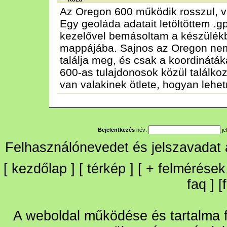
Az Oregon 600 működik rosszul, v
Egy geoláda adatait letöltöttem .
kezelővel bemásoltam a készülék
mappájába. Sajnos az Oregon nem
találja meg, és csak a koordinátáka
600-as tulajdonosok közül találkoz
van valakinek ötlete, hogyan lehe
Bejelentkezés
név:
je
Felhasználónevedet és jelszavadat
[
kezdőlap
] [
térkép
] [
+
felmérések
faq
] [
A weboldal működése és tartalma fo