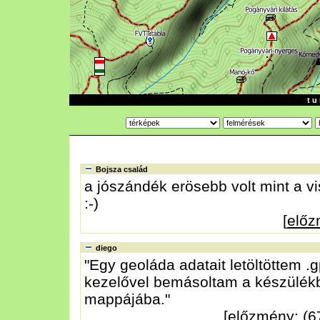
t u 
Bojsza család
a jószándék erösebb volt mint a v
:-)
[
elő
diego
"Egy geoláda adatait letöltöttem 
kezelővel bemásoltam a készülék
mappájába."
[
előzmény
: (