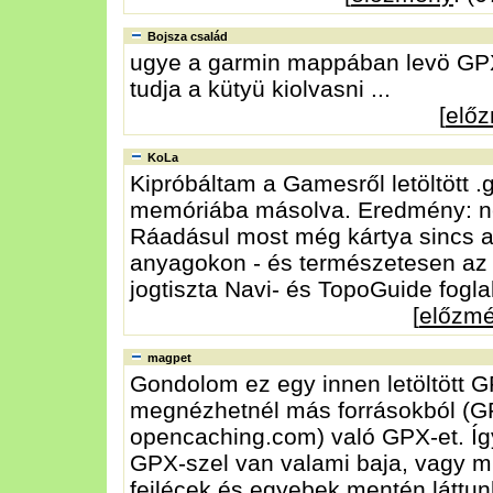
Bojsza család
ugye a garmin mappában levö GPX
tudja a kütyü kiolvasni ...
[
elő
KoLa
Kipróbáltam a Gamesről letöltött .
memóriába másolva. Eredmény: ne
Ráadásul most még kártya sincs a 
anyagokon - és természetesen az e
jogtiszta Navi- és TopoGuide fogla
[
előzm
magpet
Gondolom ez egy innen letöltött G
megnézhetnél más forrásokból (
opencaching.com) való GPX-et. Így 
GPX-szel van valami baja, vagy m
fejlécek és egyebek mentén láttun