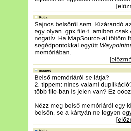
[
elő
KoLa
Sajnos belsőről sem. Kizárandó az
egy olyan .gpx file-t, amiben csa
negatív. Ha MapSource-al töltöm f
segédpontokkal együtt
Waypoint
n
memóriában.
[
előzm
magpet
Belső memóriáról se látja?
2. tippem: nincs valami duplikáció
több file-ban is jelen van? Ez oöo
Nézz meg belső memóriáról egy ki
belsőn, se a kártyán ne legyen eg
[
elő
KoLa