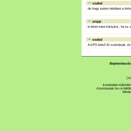
usakal
de hogy tudom feloldani a térk
yoggi
ki lehet iratni kártyára , ha ez
usakal
A GPS belső ID számának, és a
Bejelentkezés
[
k
A weboldal működése
A turistautak.hu-ra feltö
Minde