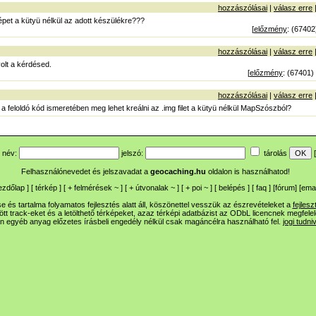
hozzászólásai
|
válasz erre
épet a kütyü nélkül az adott készülékre???
[
előzmény
: (67402
hozzászólásai
|
válasz erre
 volt a kérdésed.
[
előzmény
: (67401)
hozzászólásai
|
válasz erre
 feloldó kód ismeretében meg lehet kreálni az .img filet a kütyü nélkül MapSzószból?
név:
jelszó:
tárolás
[
Felhasználónevedet és jelszavadat a
geocaching.hu
oldalon is használhatod!
ezdőlap
] [
térkép
] [
+
felmérések
~
] [
+
útvonalak
~
] [
+
poi
~
] [
belépés
] [
faq
] [
fórum
]
[
emai
 és tartalma folyamatos fejlesztés alatt áll, köszönettel vesszük az észrevételeket a
fejlesz
ltött track-eket és a letölthető térképeket, azaz térképi adatbázist az ODbL licencnek megfele
n egyéb anyag előzetes írásbeli engedély nélkül csak magáncélra használható fel.
jogi tudni