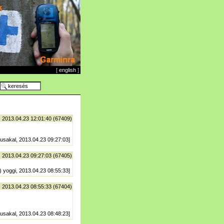
[
english
]
| 2013.04.23 12:01:40 (67409)
 usakal, 2013.04.23 09:27:03]
| 2013.04.23 09:27:03 (67405)
) yoggi, 2013.04.23 08:55:33]
| 2013.04.23 08:55:33 (67404)
 usakal, 2013.04.23 08:48:23]