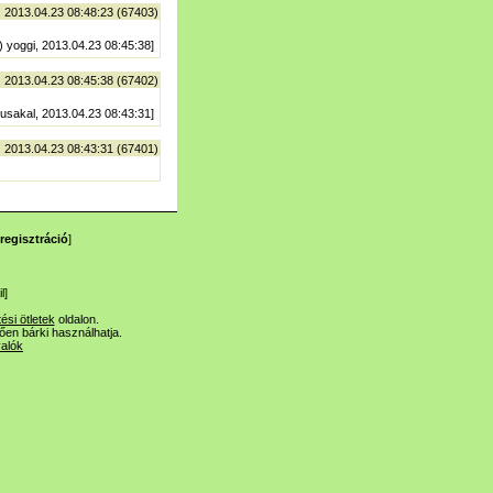
| 2013.04.23 08:48:23 (67403)
) yoggi, 2013.04.23 08:45:38]
| 2013.04.23 08:45:38 (67402)
 usakal, 2013.04.23 08:43:31]
| 2013.04.23 08:43:31 (67401)
regisztráció
]
l
]
tési ötletek
oldalon.
lően bárki használhatja.
valók