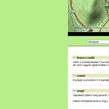
Bojsza család
miért a szétdarabolás? ha má
de nem vagyok gépközelben ú
usakal
Európát szeretném 3-4 darabb
yoggi
hajnalban jöttem meg pestről, 
milyen térképből akarsz img-t 