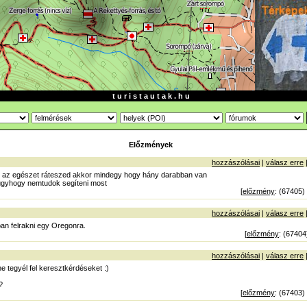
t u r i s t a u t a k . h u
Előzmények
hozzászólásai
|
válasz erre
r az egészet ráteszed akkor mindegy hogy hány darabban van
gyhogy nemtudok segíteni most
[
előzmény
: (67405)
hozzászólásai
|
válasz erre
an felrakni egy Oregonra.
[
előzmény
: (67404
hozzászólásai
|
válasz erre
ne tegyél fel keresztkérdéseket :)
?
[
előzmény
: (67403)