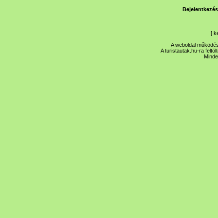
Bejelentkezés
[
k
A weboldal működése
A turistautak.hu-ra feltö
Minde