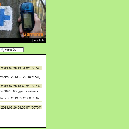
[
english
]
| 2013.02.26 19:51:02 (66790)
rmezei, 2013.02.26 10:46:31]
| 2013.02.26 10:46:31 (66787)
20-p39251906,garmin-etrex-
ehérkút, 2013.02.26 08:33:07]
| 2013.02.26 08:33:07 (66784)