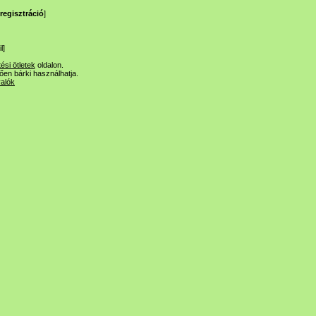
regisztráció
]
l
]
tési ötletek
oldalon.
lően bárki használhatja.
valók