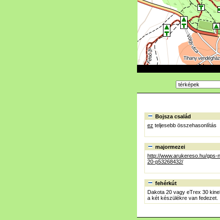
Bojsza család
ez
teljesebb összehasonlítás
majormezei
http://www.arukereso.hu/gps-
20-p53268432/
fehérkút
Dakota 20 vagy eTrex 30 kine
a két készülékre van fedezet.