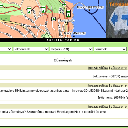
t u r i s t a u t a k . h u
Előzmények
hozzászólásai
|
válasz erre
[
előzmény
: (66787) majo
hozzászólásai
|
válasz erre
navigacio-c3548/fn:termekek-osszehasonlitasa:garmin-etrex-30-p53268458,garmin-dakota-
[
előzmény
: (66784) f
hozzászólásai
|
válasz erre
k mi a véleménye? Szeretném a mostani EtrexLegendHcx- t cserélni és erre