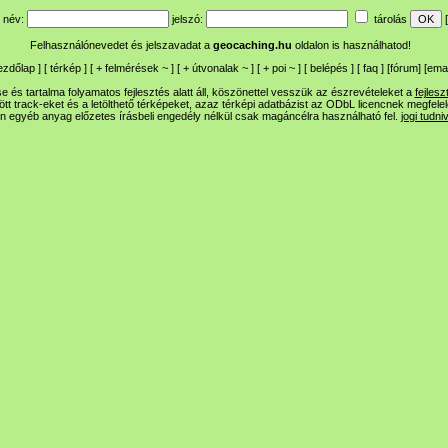
név:
jelszó:
tárolás
[
Felhasználónevedet és jelszavadat a
geocaching.hu
oldalon is használhatod!
ezdőlap
] [
térkép
] [
+
felmérések
~
] [
+
útvonalak
~
] [
+
poi
~
] [
belépés
] [
faq
] [
fórum
]
[
emai
 és tartalma folyamatos fejlesztés alatt áll, köszönettel vesszük az észrevételeket a
fejlesz
ltött track-eket és a letölthető térképeket, azaz térképi adatbázist az ODbL licencnek megfele
n egyéb anyag előzetes írásbeli engedély nélkül csak magáncélra használható fel.
jogi tudni