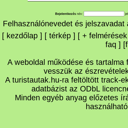
Bejelentkezés
név:
je
Felhasználónevedet és jelszavadat
[
kezdőlap
] [
térkép
] [
+
felmérések
faq
] [
A weboldal működése és tartalma fo
vesszük az észrevétele
A turistautak.hu-ra feltöltött track-
adatbázist az ODbL licencn
Minden egyéb anyag előzetes írá
használható