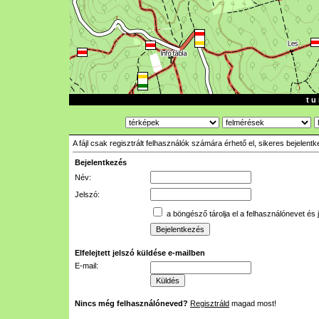
t u 
A fájl csak regisztrált felhasználók számára érhető el, sikeres bejelent
Bejelentkezés
Név:
Jelszó:
a böngésző tárolja el a felhasználónevet és 
Elfelejtett jelszó küldése e-mailben
E-mail:
Nincs még felhasználóneved?
Regisztráld
magad most!