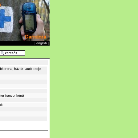
[
english
]
korona, házak, autó teteje,
ter irányonként)
ek