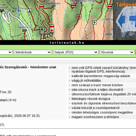
t u r i s t a u t a k . h u
és Szentgáloskér - felméretlen utak
-
nem volt GPS-vételt zavaró körülmény (lomb
nyakban lógatott GPS, interferencia)
-
kalibrált barométeres magasság-adatok
-
végig jó műholdállás
-
nem szakad a track menet közben
-
oda-vissza track a teljes útvonalról
Trex 20
-
útkereszteződések bejárva (legalább 20 mé
-
felesleges részek levágva
alapú (4 m)
-
trackek és útpontok elnevezései beszédes
-
vázlat készült a csomópontokról
-
minden lehetséges csomópont megjelölve
logtúrák)
, 2026.06.07 16:31
-
magam szerkesztem a térképre
67)