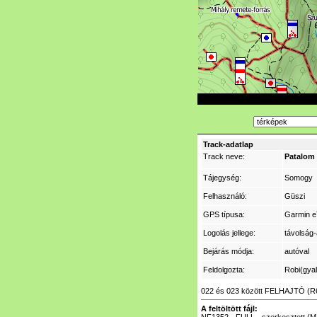
Track-adatlap
Track neve:
Patalom 
Tájegység:
Somogy
Felhasználó:
Güszi
GPS típusa:
Garmin e
Logolás jellege:
távolság-
Bejárás módja:
autóval
Feldolgozta:
Robi(gya
022 és 023 között FELHAJTÓ (R
A feltöltött fájl: