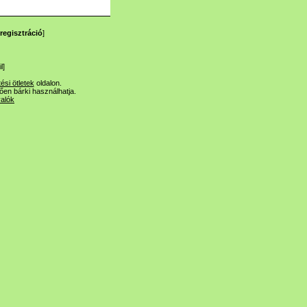
regisztráció
]
l
]
tési ötletek
oldalon.
lően bárki használhatja.
valók