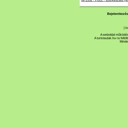
NF1352 - FULL - szerkesztett (M
Bejelentkezés
[
k
A weboldal működése
A turistautak.hu-ra feltö
Minde