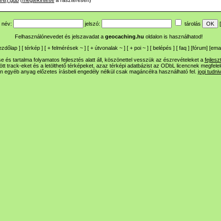
INI).gdb
(
megtekintése
a raszteresen)
név:
jelszó:
tárolás
[
Felhasználónevedet és jelszavadat a
geocaching.hu
oldalon is használhatod!
ezdőlap
] [
térkép
] [
+
felmérések
~
] [
+
útvonalak
~
] [
+
poi
~
] [
belépés
] [
faq
] [
fórum
]
[
emai
 és tartalma folyamatos fejlesztés alatt áll, köszönettel vesszük az észrevételeket a
fejlesz
ltött track-eket és a letölthető térképeket, azaz térképi adatbázist az ODbL licencnek megfele
n egyéb anyag előzetes írásbeli engedély nélkül csak magáncélra használható fel.
jogi tudni