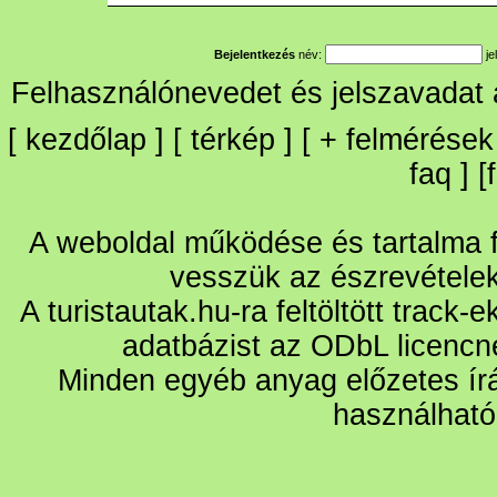
Bejelentkezés
név:
je
Felhasználónevedet és jelszavadat
[
kezdőlap
] [
térkép
] [
+
felmérések
faq
] [
A weboldal működése és tartalma fo
vesszük az észrevétele
A turistautak.hu-ra feltöltött track-
adatbázist az ODbL licencn
Minden egyéb anyag előzetes írá
használható