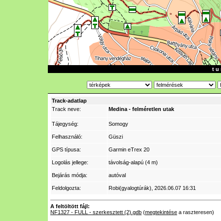
t u 
Track-adatlap
Track neve:
Medina - felméretlen utak
Tájegység:
Somogy
Felhasználó:
Güszi
GPS típusa:
Garmin eTrex 20
Logolás jellege:
távolság-alapú (4 m)
Bejárás módja:
autóval
Feldolgozta:
Robi(gyalogtúrák)
, 2026.06.07 16:31
A feltöltött fájl:
NF1327 - FULL - szerkesztett (2).gdb
(
megtekintése
a raszteresen)