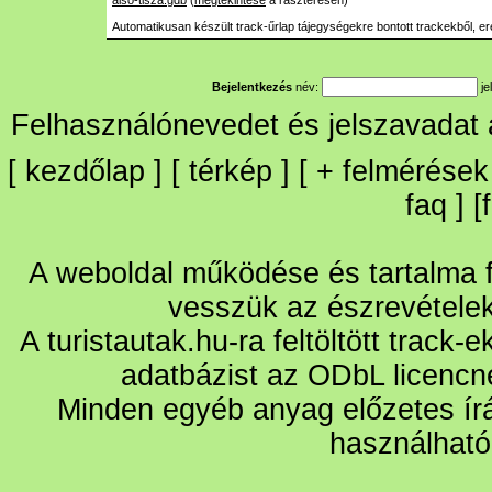
also-tisza.gdb
(
megtekintése
a raszteresen)
Automatikusan készült track-űrlap tájegységekre bontott trackekből, er
Bejelentkezés
név:
je
Felhasználónevedet és jelszavadat
[
kezdőlap
] [
térkép
] [
+
felmérések
faq
] [
A weboldal működése és tartalma fo
vesszük az észrevétele
A turistautak.hu-ra feltöltött track-
adatbázist az ODbL licencn
Minden egyéb anyag előzetes írá
használható