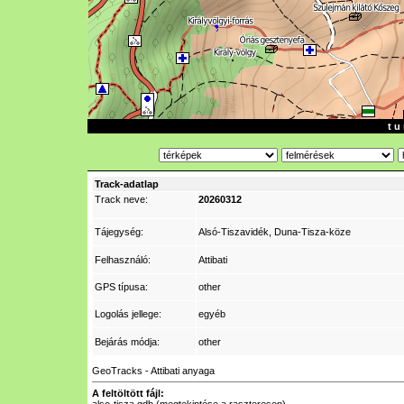
t u 
Track-adatlap
Track neve:
20260312
Tájegység:
Alsó-Tiszavidék, Duna-Tisza-köze
Felhasználó:
Attibati
GPS típusa:
other
Logolás jellege:
egyéb
Bejárás módja:
other
GeoTracks - Attibati anyaga
A feltöltött fájl: