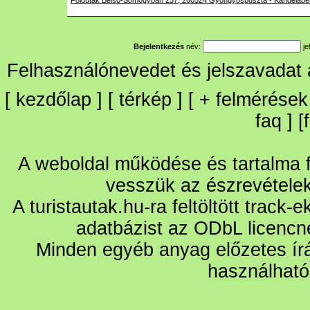
Foldutak Belso-Somogyban 237, 260524 Gyongyospuszta - Kandelaber-f
Bejelentkezés
név:
je
Felhasználónevedet és jelszavadat
[
kezdőlap
] [
térkép
] [
+
felmérések
faq
] [
A weboldal működése és tartalma fo
vesszük az észrevétele
A turistautak.hu-ra feltöltött track-
adatbázist az ODbL licencn
Minden egyéb anyag előzetes írá
használható