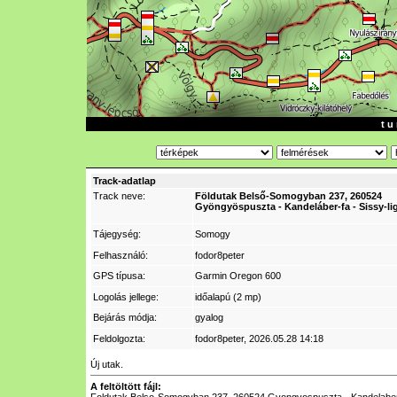
t u 
Track-adatlap
Track neve:
Földutak Belső-Somogyban 237, 260524
Gyöngyöspuszta - Kandeláber-fa - Sissy-li
Tájegység:
Somogy
Felhasználó:
fodor8peter
GPS típusa:
Garmin Oregon 600
Logolás jellege:
időalapú (2 mp)
Bejárás módja:
gyalog
Feldolgozta:
fodor8peter
, 2026.05.28 14:18
Új utak.
A feltöltött fájl: