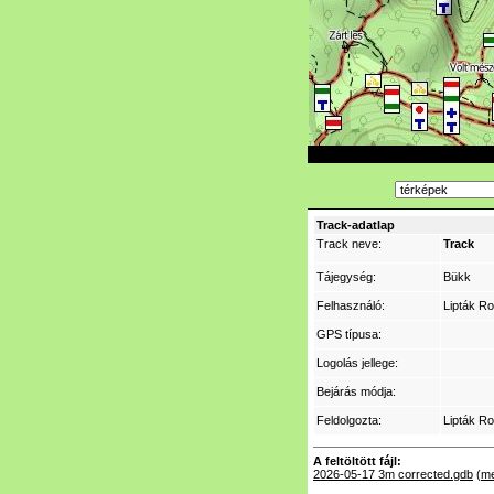
Track-adatlap
Track neve:
Track
Tájegység:
Bükk
Felhasználó:
Lipták Ro
GPS típusa:
Logolás jellege:
Bejárás módja:
Feldolgozta:
Lipták Ro
A feltöltött fájl:
2026-05-17 3m corrected.gdb
(
me