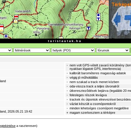
t u r i s t a u t a k . h u
-
nem volt GPS-vételt zavaró körülmény (lom
nyakban lógatott GPS, interferencia)
-
kalibrált barométeres magasság-adatok
-
végig jó műholdállás
land
-
nem szakad a track menet közben
-
oda-vissza track a teljes útvonalról
-
útkereszteződések bejárva (legalább 20 mé
-
felesleges részek levágva
-
trackek és útpontok elnevezései beszéde
-
vázlat készült a csomópontokról
-
minden lehetséges csomópont megjelölve
land
, 2026.05.21 19:42
+
magam szerkesztem a térképre
gtekintése
a raszteresen)