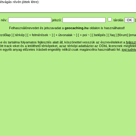
tvágás révén jöttek létre):
név:
jelszó:
tárolás
[
Felhasználónevedet és jelszavadat a
geocaching.hu
oldalon is használhatod!
ezdőlap
] [
térkép
] [
+
felmérések
~
] [
+
útvonalak
~
] [
+
poi
~
] [
belépés
] [
faq
] [
fórum
]
[
emai
 és tartalma folyamatos fejlesztés alatt áll, köszönettel vesszük az észrevételeket a
fejlesz
ltött track-eket és a letölthető térképeket, azaz térképi adatbázist az ODbL licencnek megfele
n egyéb anyag előzetes írásbeli engedély nélkül csak magáncélra használható fel.
jogi tudni