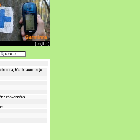
[
english
]
bkorona, házak, autó teteje,
ter irányonként)
sek