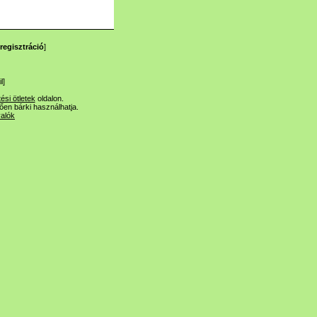
regisztráció
]
l
]
tési ötletek
oldalon.
lően bárki használhatja.
valók