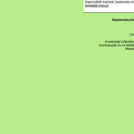
Kapcsolódó trackek (automata szé
Aggteleki-karszt
Bejelentkezés
[
k
A weboldal működése
A turistautak.hu-ra feltö
Minde