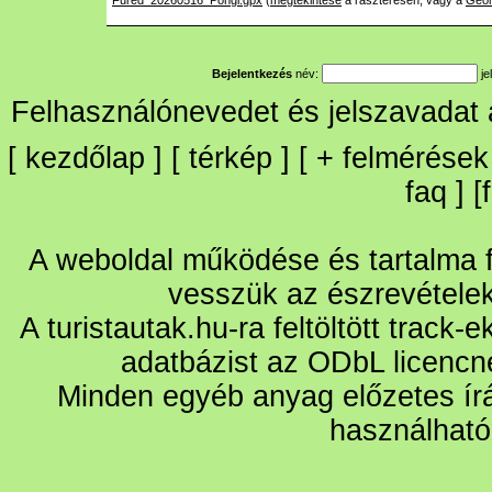
Fured_20260516_Pongi.gpx
(
megtekintése
a raszteresen, vagy a
Geo
Bejelentkezés
név:
je
Felhasználónevedet és jelszavadat
[
kezdőlap
] [
térkép
] [
+
felmérések
faq
] [
A weboldal működése és tartalma fo
vesszük az észrevétele
A turistautak.hu-ra feltöltött track-
adatbázist az ODbL licencn
Minden egyéb anyag előzetes írá
használható