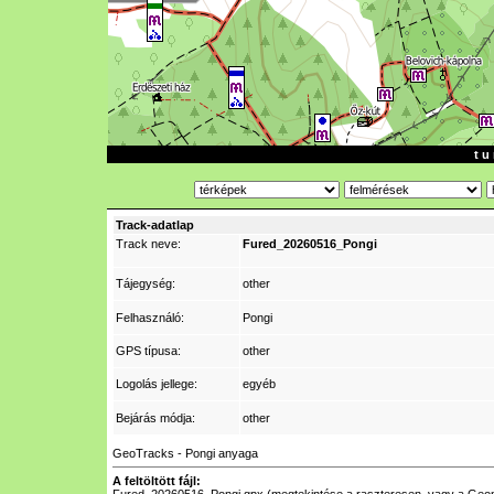
t u 
Track-adatlap
Track neve:
Fured_20260516_Pongi
Tájegység:
other
Felhasználó:
Pongi
GPS típusa:
other
Logolás jellege:
egyéb
Bejárás módja:
other
GeoTracks - Pongi anyaga
A feltöltött fájl: