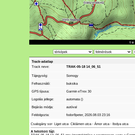
t u 
Track-adatlap
Track neve:
TRAK-05-18 14_06_51
Tájegység:
Somogy
Felhasználó:
buksika
GPS típusa:
Garmin eTrex 30
Logolás jellege:
automata ()
Bejárás módja:
autóval
Feldolgozta:
fodor8peter
, 2026.08.03 23:16
Csalogány sor- Liget utca- Ciklámen utca - Ámor utca - Ibolya utca
A feltöltött fájl: