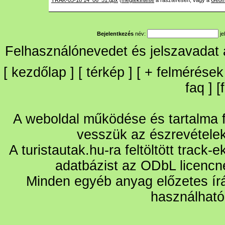
TRAK-05-18 14_06_51.gpx
(
megtekintése
a raszteresen, vagy a
Geom
Bejelentkezés
név:
je
Felhasználónevedet és jelszavadat
[
kezdőlap
] [
térkép
] [
+
felmérések
faq
] [
A weboldal működése és tartalma fo
vesszük az észrevétele
A turistautak.hu-ra feltöltött track-
adatbázist az ODbL licencn
Minden egyéb anyag előzetes írá
használható