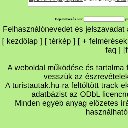
Kaposvár-26. 5. 17..gpx
(
megtekintése
a raszteresen, vagy a
Geomap
Bejelentkezés
név:
je
Felhasználónevedet és jelszavadat
[
kezdőlap
] [
térkép
] [
+
felmérések
faq
] [
A weboldal működése és tartalma fo
vesszük az észrevétele
A turistautak.hu-ra feltöltött track-
adatbázist az ODbL licencn
Minden egyéb anyag előzetes írá
használható