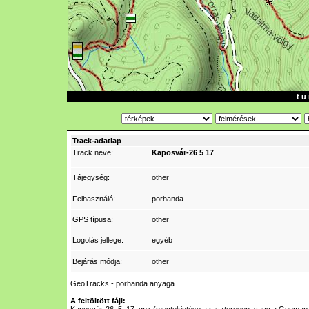
t u 
Track-adatlap
Track neve:
Kaposvár-26 5 17
Tájegység:
other
Felhasználó:
porhanda
GPS típusa:
other
Logolás jellege:
egyéb
Bejárás módja:
other
GeoTracks - porhanda anyaga
A feltöltött fájl: