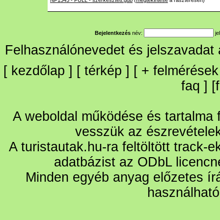
NF1345 - FULL - szerkesztett.gdb
(
megtekintése
a raszteresen)
Bejelentkezés
név:
je
Felhasználónevedet és jelszavadat
[
kezdőlap
] [
térkép
] [
+
felmérések
faq
] [
A weboldal működése és tartalma fo
vesszük az észrevétele
A turistautak.hu-ra feltöltött track-
adatbázist az ODbL licencn
Minden egyéb anyag előzetes írá
használható