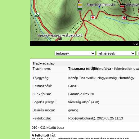
t u 
Track-adatlap
Track neve:
Tiszanána és Újlőrincfalva - felméretlen uta
Tájegység:
Közép-Tiszavidék, Nagykunság, Hortobágy
Felhasználó:
Güszi
GPS típusa:
Garmin eTrex 20
Logolás jellege:
távolság-alapú (4 m)
Bejárás módja:
gyalog
Feldolgozta:
Robi(gyalogtúrák)
, 2026.05.25 11:13
010 - 011 között busz
A feltöltött fájl: