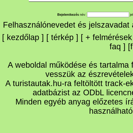
Bejelentkezés
név:
je
Felhasználónevedet és jelszavadat
[
kezdőlap
] [
térkép
] [
+
felmérések
faq
] [
A weboldal működése és tartalma fo
vesszük az észrevétele
A turistautak.hu-ra feltöltött track-
adatbázist az ODbL licencn
Minden egyéb anyag előzetes írá
használható