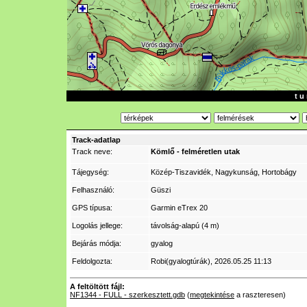
t u 
Track-adatlap
Track neve:
Kömlő - felméretlen utak
Tájegység:
Közép-Tiszavidék, Nagykunság, Hortobágy
Felhasználó:
Güszi
GPS típusa:
Garmin eTrex 20
Logolás jellege:
távolság-alapú (4 m)
Bejárás módja:
gyalog
Feldolgozta:
Robi(gyalogtúrák)
, 2026.05.25 11:13
A feltöltött fájl:
NF1344 - FULL - szerkesztett.gdb
(
megtekintése
a raszteresen)